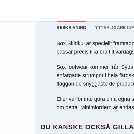
behövs för att
hemsidan
över huvud
taget ska
fungera.
BESKRIVNING
YTTERLIGARE IN
Sox Skidkul är speciellt framtag
Statistik
passar precis lika bra till varda
För att vi ska
kunna
Sox footwear kommer från Sydafr
förbättra
hemsidans
enfärgade strumpor i hela färgs
funktionalitet
flaggan de snyggaste de producera
och
uppbyggnad,
baserat på
Eller varför inte göra dina egna
hur
om detta. Minimiordern är endas
hemsidan
används.
DU KANSKE OCKSÅ GILL