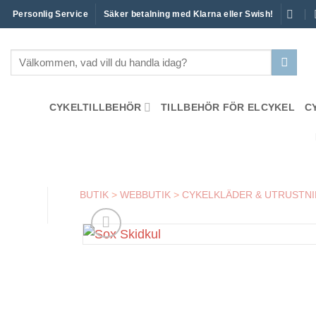
Skip
Personlig Service
Säker betalning med Klarna eller Swish!
to
content
Sök
efter:
CYKELTILLBEHÖR
TILLBEHÖR FÖR ELCYKEL
C
BUTIK
>
WEBBUTIK
>
CYKELKLÄDER & UTRUSTN