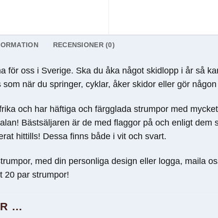
FORMATION
RECENSIONER (0)
na för oss i Sverige. Ska du åka något skidlopp i år så 
gs som när du springer, cyklar, åker skidor eller gör någo
ika och har häftiga och färgglada strumpor med mycket 
kalan! Bästsäljaren är de med flaggor på och enligt dem
t hittills! Dessa finns både i vit och svart.
 strumpor, med din personliga design eller logga, maila o
t 20 par strumpor!
AR …