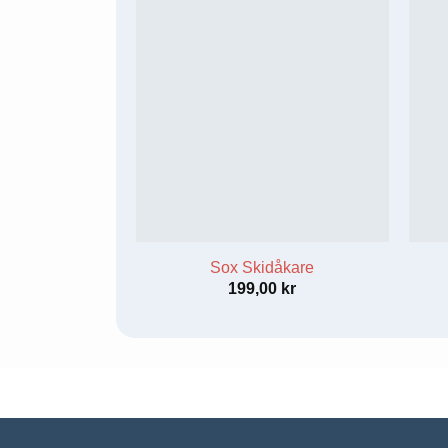
beteende när du
surfar ökar du
chansen att få se
personligt
anpassat
innehåll och
erbjudanden.
Sox Skidåkare
199,00
kr