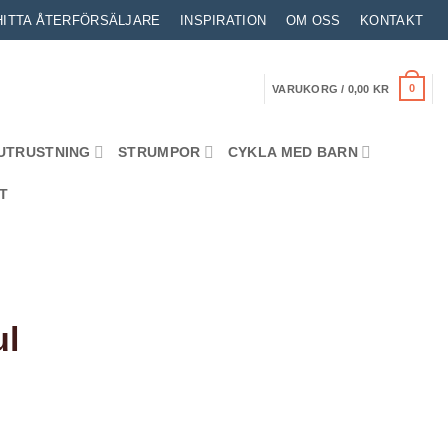
HITTA ÅTERFÖRSÄLJARE
INSPIRATION
OM OSS
KONTAKT
0
VARUKORG /
0,00
KR
UTRUSTNING
STRUMPOR
CYKLA MED BARN
T
ul