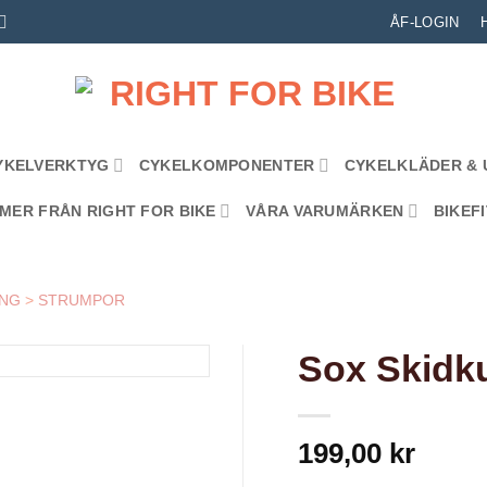
ÅF-LOGIN
YKELVERKTYG
CYKELKOMPONENTER
CYKELKLÄDER & 
MER FRÅN RIGHT FOR BIKE
VÅRA VARUMÄRKEN
BIKEFI
ING
>
STRUMPOR
Sox Skidk
199,00
kr