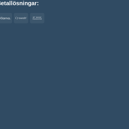
etallösningar:
Klarna
Swish
Bank
(SE)
Transfer