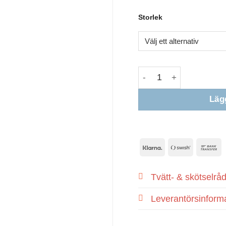
Storlek
Lägg
Klarna
Swish
B
(SE)
T
Tvätt- & skötselrå
Leverantörsinform