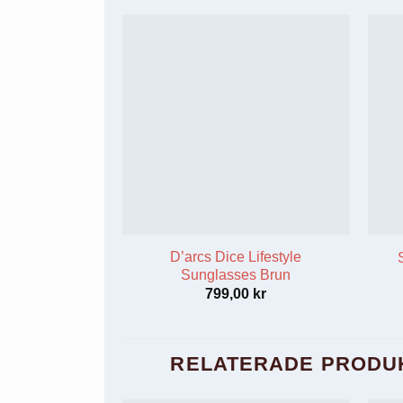
Upplevelse
För att vår
hemsida ska
prestera så
bra som
möjligt
under ditt
besök. Om
du nekar de
här kakorna
kommer viss
funktionalitet
att försvinna
D’arcs Dice Lifestyle
från
Sunglasses Brun
hemsidan.
799,00
kr
Marknadsföring
Genom att dela
RELATERADE PRODU
med dig av dina
intressen och ditt