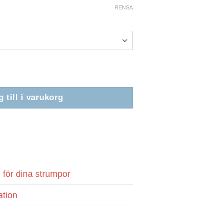
RENSA
 till i varukorg
ank
ransfer
d för dina strumpor
ation