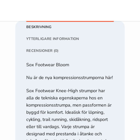
Om du nekar
de här
kakorna
kommer viss
BESKRIVNING
funktionalitet
att försvinna
YTTERLIGARE INFORMATION
från
hemsidan.
RECENSIONER (0)
Sox Footwear Bloom
Marknadsföring
Nu är de nya kompressionsstrumporna här!
Genom att dela
med dig av dina
intressen och ditt
Sox Footwear Knee-High strumpor har
beteende när du
alla de tekniska egenskaperna hos en
surfar ökar du
kompressionsstrumpa, men passformen är
chansen att få se
byggd för komfort. Idealisk för löpning,
personligt
cykling, trail running, skidåkning, ridsport
anpassat
eller till vardags. Varje strumpa är
innehåll och
designad med prestanda i åtanke och
erbjudanden.