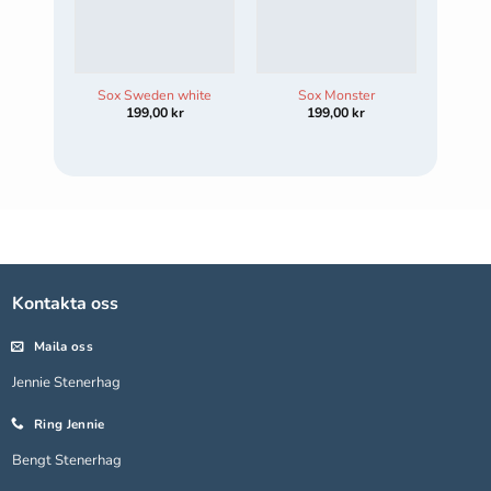
Ri
Sox Sweden white
Sox Monster
199,00
kr
199,00
kr
99,
Kontakta oss
Maila oss
Jennie Stenerhag
Ring Jennie
Bengt Stenerhag