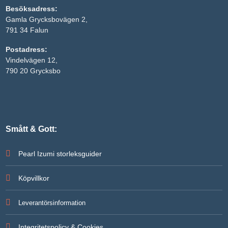
att försvinna
från
Besöksadress:
hemsidan.
Gamla Grycksbovägen 2,
791 34 Falun
Marknadsföring
Postadress:
Genom att dela
Vindelvägen 12,
med dig av dina
790 20 Grycksbo
intressen och ditt
beteende när du
surfar ökar du
chansen att få se
personligt
anpassat innehåll
och erbjudanden.
Smått & Gott:
Pearl Izumi storleksguider
Köpvillkor
Leverantörsinformation
Integritetspolicy & Cookies