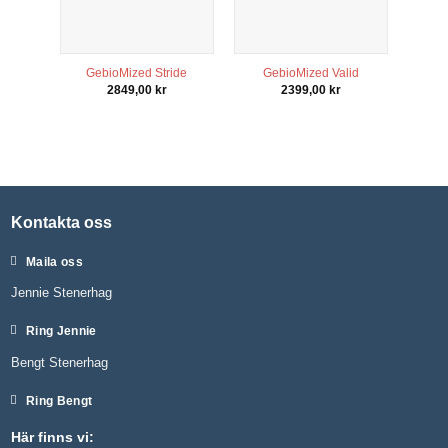
För att vi
ska kunna
förbättra
hemsidans
GebioMized Stride
GebioMized Valid
funktionalitet
2849,00
kr
2399,00
kr
och
uppbyggnad,
baserat på
hur
hemsidan
används.
Kontakta oss
Upplevelse
För att vår
Maila oss
hemsida ska
prestera så
Jennie Stenerhag
bra som
möjligt under
Ring Jennie
ditt besök.
Om du
Bengt Stenerhag
nekar de här
kakorna
kommer
Ring Bengt
viss
funktionalitet
Här finns vi: