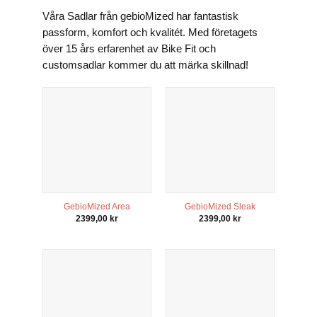
Våra Sadlar från gebioMized har fantastisk
passform, komfort och kvalitét. Med företagets
över 15 års erfarenhet av Bike Fit och
customsadlar kommer du att märka skillnad!
Nödvändiga
Dessa kakor
går inte att
GebioMized Area
GebioMized Sleak
välja bort. De
2399,00
kr
2399,00
kr
behövs för
att hemsidan
över huvud
taget ska
fungera.
Statistik