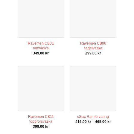
Ravemen CB01
Ravemen CB06
ramväska
sadelväska
349,00
kr
299,00
kr
Nödvändiga
Dessa kakor
går inte att
välja bort. De
behövs för
att hemsidan
över huvud
taget ska
fungera.
Ravemen CB11
cSixx Ramförvaring
topprörsväska
Prisintervall:
416,00
kr
–
465,00
kr
416,00 kr
399,00
kr
till
465,00 kr
Statistik