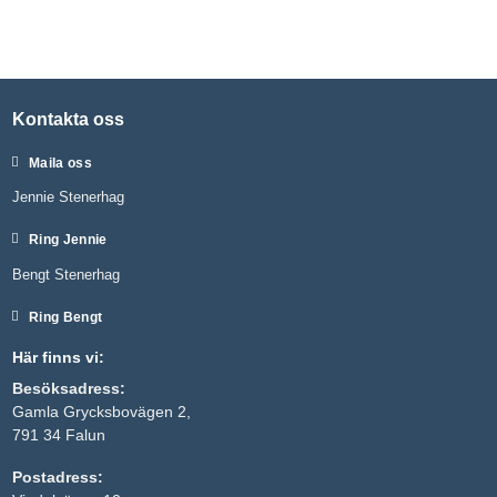
För att vi
ska kunna
förbättra
hemsidans
funktionalitet
och
Kontakta oss
uppbyggnad,
baserat på
hur
Maila oss
hemsidan
används.
Jennie Stenerhag
Ring Jennie
Upplevelse
Bengt Stenerhag
För att vår
hemsida ska
Ring Bengt
prestera så
bra som
möjligt under
Här finns vi:
ditt besök.
Besöksadress:
Om du
nekar de här
Gamla Grycksbovägen 2,
kakorna
791 34 Falun
kommer
viss
Postadress:
funktionalitet