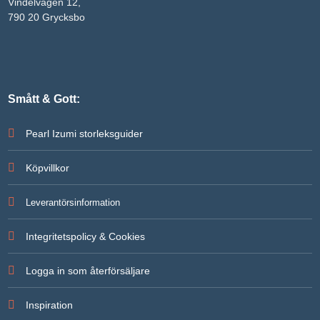
att försvinna
Vindelvägen 12,
från
790 20 Grycksbo
hemsidan.
Marknadsföring
Genom att dela
med dig av dina
Smått & Gott:
intressen och ditt
beteende när du
surfar ökar du
Pearl Izumi storleksguider
chansen att få se
personligt
anpassat innehåll
Köpvillkor
och erbjudanden.
Leverantörsinformation
Integritetspolicy & Cookies
Logga in som återförsäljare
Inspiration