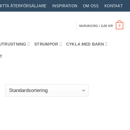
HITTA ÅTERFÖRSÄLJARE
INSPIRATION
OM OSS
KONTAKT
0
VARUKORG /
0,00
KR
UTRUSTNING
STRUMPOR
CYKLA MED BARN
T
t