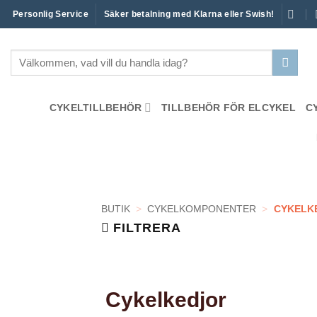
Skip
Personlig Service
Säker betalning med Klarna eller Swish!
to
content
Sök
efter:
CYKELTILLBEHÖR
TILLBEHÖR FÖR ELCYKEL
C
BUTIK
>
CYKELKOMPONENTER
>
CYKELK
FILTRERA
Cykelkedjor