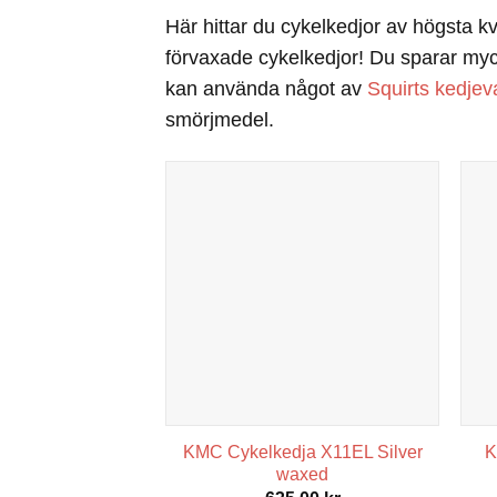
Här hittar du cykelkedjor av högsta k
förvaxade cykelkedjor! Du sparar myck
kan använda något av
Squirts kedjev
smörjmedel.
Nödvändiga
Dessa kakor
KMC Cykelkedja X11EL Silver
K
går inte att
waxed
välja bort. De