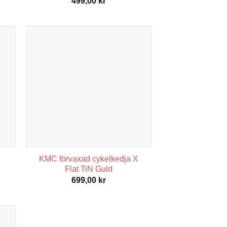
499,00
kr
KMC förvaxad cykelkedja X
Flat TiN Guld
699,00
kr