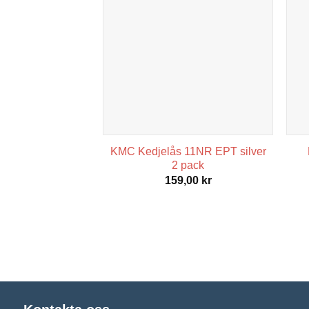
Upplevelse
För att vår
hemsida ska
prestera så
bra som
möjligt
under ditt
besök. Om
du nekar de
här kakorna
KMC Kedjelås 11NR EPT silver
kommer viss
2 pack
funktionalitet
159,00
kr
att försvinna
från
hemsidan.
Marknadsföring
Genom att dela
med dig av dina
intressen och ditt