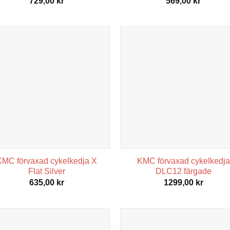
729,00
kr
569,00
kr
KMC förvaxad cykelkedja X
KMC förvaxad cykelkedja
Flat Silver
DLC12 färgade
635,00
kr
1299,00
kr