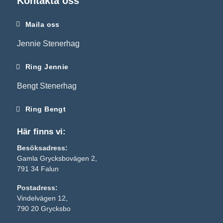
Kontakta oss
beteende när du
surfar ökar du
Maila oss
chansen att få se
personligt
Jennie Stenerhag
anpassat
innehåll och
Ring Jennie
erbjudanden.
Bengt Stenerhag
Ring Bengt
Här finns vi:
Besöksadress:
Gamla Grycksbovägen 2,
791 34 Falun
Postadress:
Vindelvägen 12,
790 20 Grycksbo