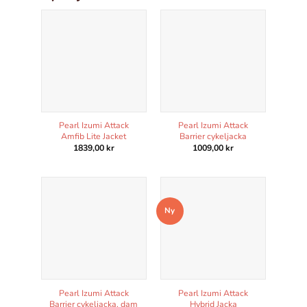
Pearl Izumi Attack
Pearl Izumi Attack
Amfib Lite Jacket
Barrier cykeljacka
1839,00
kr
1009,00
kr
Nödvändiga
Dessa kakor
går inte att
Ny
välja bort.
De behövs
för att
hemsidan
över huvud
taget ska
Pearl Izumi Attack
Pearl Izumi Attack
fungera.
Barrier cykeljacka, dam
Hybrid Jacka