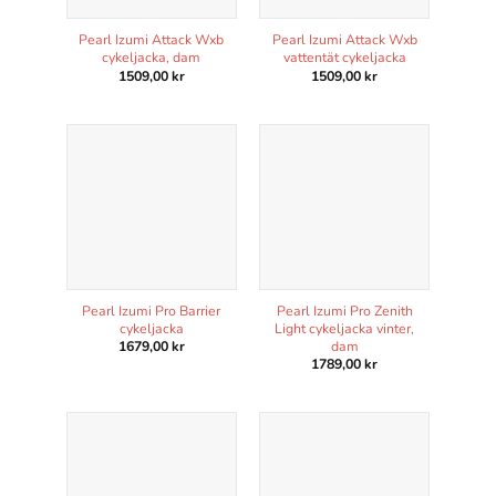
Om du nekar
Pearl Izumi Attack Wxb
Pearl Izumi Attack Wxb
de här
cykeljacka, dam
vattentät cykeljacka
kakorna
1509,00
kr
1509,00
kr
kommer viss
funktionalitet
att försvinna
från
hemsidan.
Marknadsföring
Genom att dela
med dig av dina
Pearl Izumi Pro Barrier
Pearl Izumi Pro Zenith
intressen och ditt
cykeljacka
Light cykeljacka vinter,
beteende när du
dam
1679,00
kr
surfar ökar du
1789,00
kr
chansen att få se
personligt
anpassat
innehåll och
erbjudanden.