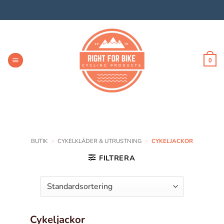
Skip
to
content
0
BUTIK
>
CYKELKLÄDER & UTRUSTNING
>
CYKELJACKOR
FILTRERA
Cykeljackor