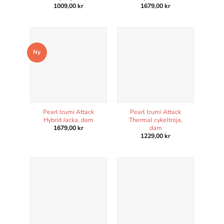
1009,00
kr
1679,00
kr
Statistik
För att vi ska
kunna
Ny
förbättra
hemsidans
funktionalitet
och
uppbyggnad,
baserat på
Pearl Izumi Attack
Pearl Izumi Attack
hur hemsidan
Hybrid Jacka, dam
Thermal cykeltröja,
dam
1679,00
kr
används.
1229,00
kr
Upplevelse
För att vår
hemsida ska
prestera så
bra som
möjligt under
ditt besök.