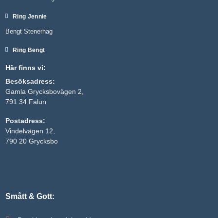
att försvinna
från
hemsidan.
Ring Jennie
Bengt Stenerhag
Marknadsföring
Ring Bengt
Genom att dela
med dig av dina
Här finns vi:
intressen och ditt
beteende när du
Besöksadress:
surfar ökar du
Gamla Grycksbovägen 2,
chansen att få se
791 34 Falun
personligt
anpassat innehåll
och erbjudanden.
Postadress:
Vindelvägen 12,
790 20 Grycksbo
Smått & Gott: