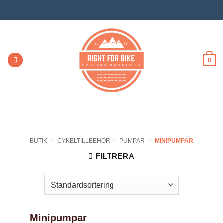
Skip
to
content
0
BUTIK
>
CYKELTILLBEHÖR
>
PUMPAR
>
MINIPUMPAR
FILTRERA
Minipumpar