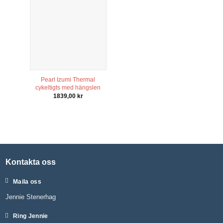
Pearl Izumi Thermal
cykeltigts med hängslen
1839,00
kr
Kontakta oss
Maila oss
Jennie Stenerhag
Ring Jennie