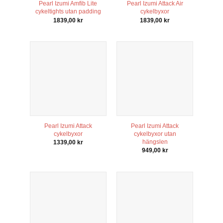
Pearl Izumi Amfib Lite
Pearl Izumi Attack Air
För att vi
cykeltights utan padding
cykelbyxor
ska kunna
1839,00
kr
1839,00
kr
förbättra
hemsidans
funktionalitet
och
uppbyggnad,
baserat på
hur
hemsidan
används.
Upplevelse
Pearl Izumi Attack
Pearl Izumi Attack
För att vår
cykelbyxor
cykelbyxor utan
hemsida ska
hängslen
1339,00
kr
prestera så
949,00
kr
bra som
möjligt under
ditt besök.
Om du
nekar de här
kakorna
kommer
viss
funktionalitet