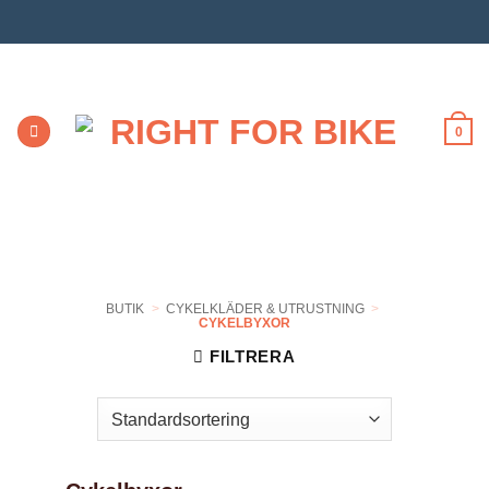
Skip
to
content
0
BUTIK
>
CYKELKLÄDER & UTRUSTNING
>
CYKELBYXOR
FILTRERA