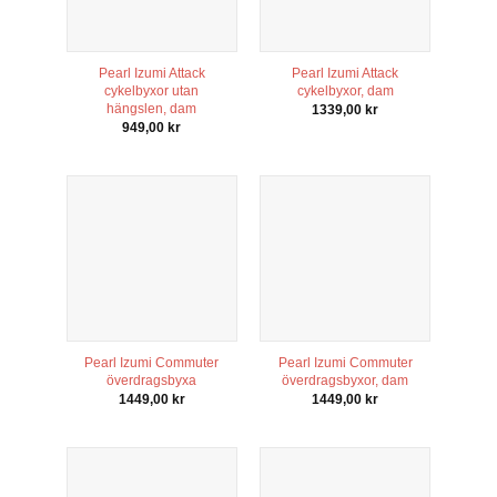
att försvinna
från
hemsidan.
Pearl Izumi Attack
Pearl Izumi Attack
cykelbyxor utan
cykelbyxor, dam
Marknadsföring
hängslen, dam
1339,00
kr
Genom att dela
949,00
kr
med dig av dina
intressen och ditt
beteende när du
surfar ökar du
chansen att få se
personligt
anpassat innehåll
och erbjudanden.
Pearl Izumi Commuter
Pearl Izumi Commuter
överdragsbyxa
överdragsbyxor, dam
1449,00
kr
1449,00
kr