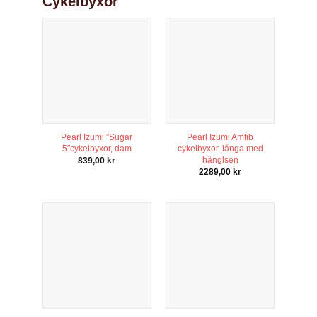
Cykelbyxor
Pearl Izumi ”Sugar
Pearl Izumi Amfib
5″cykelbyxor, dam
cykelbyxor, långa med
hänglsen
839,00
kr
2289,00
kr
Nödvändiga
Dessa kakor
går inte att
välja bort. De
behövs för
att hemsidan
över huvud
taget ska
fungera.
Statistik