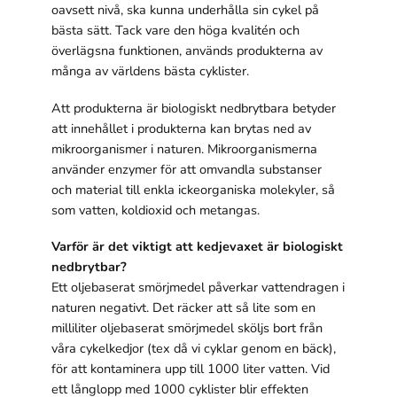
oavsett nivå, ska kunna underhålla sin cykel på
bästa sätt. Tack vare den höga kvalitén och
överlägsna funktionen, används produkterna av
Statistik
För att vi ska
många av världens bästa cyklister.
kunna
förbättra
Att produkterna är biologiskt nedbrytbara betyder
hemsidans
att innehållet i produkterna kan brytas ned av
funktionalitet
mikroorganismer i naturen. Mikroorganismerna
och
använder enzymer för att omvandla substanser
uppbyggnad,
och material till enkla ickeorganiska molekyler, så
baserat på
som vatten, koldioxid och metangas.
hur hemsidan
används.
Varför är det viktigt att kedjevaxet är biologiskt
nedbrytbar?
Ett oljebaserat smörjmedel påverkar vattendragen i
Upplevelse
naturen negativt. Det räcker att så lite som en
För att vår
hemsida ska
milliliter oljebaserat smörjmedel sköljs bort från
prestera så
våra cykelkedjor (tex då vi cyklar genom en bäck),
bra som
för att kontaminera upp till 1000 liter vatten. Vid
möjligt under
ett långlopp med 1000 cyklister blir effekten
ditt besök.