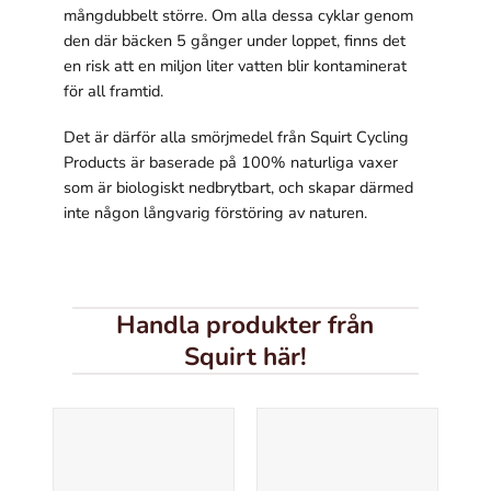
mångdubbelt större. Om alla dessa cyklar genom
Om du nekar
den där bäcken 5 gånger under loppet, finns det
de här
kakorna
en risk att en miljon liter vatten blir kontaminerat
kommer viss
för all framtid.
funktionalitet
att försvinna
Det är därför alla smörjmedel från Squirt Cycling
från
Products är baserade på 100% naturliga vaxer
hemsidan.
som är biologiskt nedbrytbart, och skapar därmed
inte någon långvarig förstöring av naturen.
Marknadsföring
Genom att dela
med dig av dina
intressen och ditt
Handla produkter från
beteende när du
Squirt här!
surfar ökar du
chansen att få se
personligt
anpassat
innehåll och
erbjudanden.