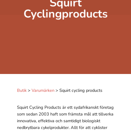
Squirt
Cyclingproducts
Nödvändiga
Dessa kakor
går inte att
Butik
>
Varumärken
>
Squirt cycling products
välja bort.
De behövs
för att
Squirt Cycling Products är ett sydafrikanskt företag
hemsidan
som sedan 2003 haft som främsta mål att tillverka
över huvud
innovativa, effektiva och samtidigt biologiskt
taget ska
nedbrytbara cykelprodukter. Allt för att cyklister
fungera.