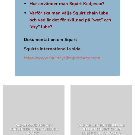
Hur använder man Squirt Kedjevax?
Varför ska man välja Squirt chain lube
och vad är det för skillnad på ”wet” och
”dry” lube?
Dokumentation om Squirt
Squirts internationella sida
https://www.squirtcyclingproducts.com/
VAD BEHÖVS FÖR ATT
VAD ÄR DET FÖR SKILLNAD
KONVERTERA TILL TUBLÖSA
MELLAN SQUIRT CHAIN
DÄCK?
LUBES 3 OLIKA VAXER?