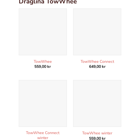
Draglina TowWhee
TowWhee
TowWhee Connect
559,00
kr
649,00
kr
Nödvändiga
Dessa kakor
går inte att
välja bort.
De behövs
för att
hemsidan
över huvud
taget ska
TowWhee Connect
TowWhee winter
fungera.
winter
559,00
kr