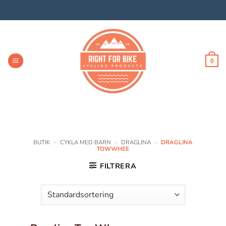
Skip
to
content
0
BUTIK
>
CYKLA MED BARN
>
DRAGLINA
>
DRAGLINA
TOWWHEE
FILTRERA