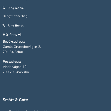
Om du nekar
Ring Jennie
de här
kakorna
Bengt Stenerhag
kommer viss
funktionalitet
Ring Bengt
att försvinna
från
Här finns vi:
hemsidan.
Besöksadress:
Gamla Grycksbovägen 2,
791 34 Falun
Marknadsföring
Postadress:
Genom att dela
med dig av dina
Vindelvägen 12,
intressen och ditt
790 20 Grycksbo
beteende när du
surfar ökar du
chansen att få se
personligt
anpassat
Smått & Gott:
innehåll och
erbjudanden.