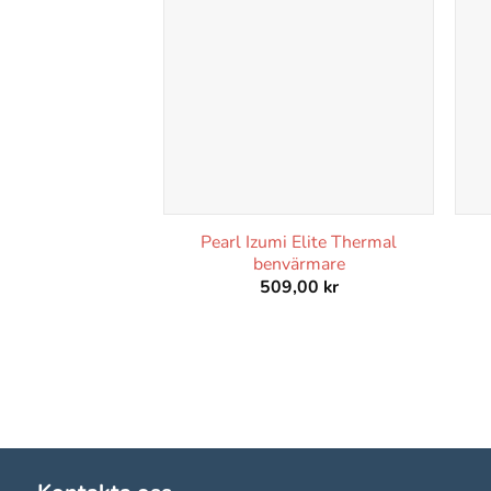
Pearl Izumi Elite Thermal
benvärmare
509,00
kr
Nödvändiga
Dessa kakor
går inte att
välja bort.