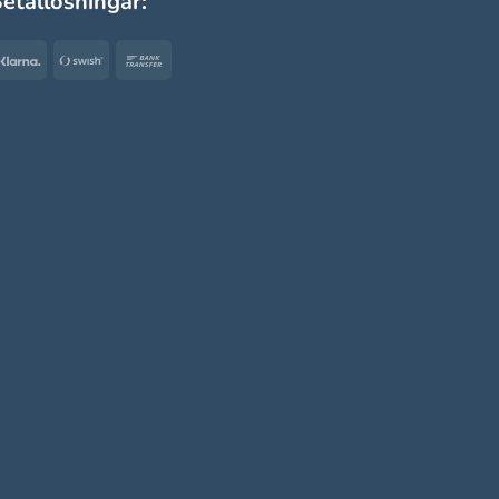
etallösningar:
Klarna
Swish
Bank
(SE)
Transfer