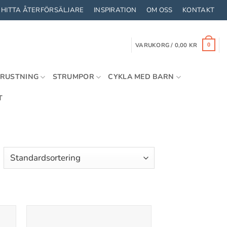
HITTA ÅTERFÖRSÄLJARE
INSPIRATION
OM OSS
KONTAKT
VARUKORG /
0,00
KR
0
TRUSTNING
STRUMPOR
CYKLA MED BARN
T