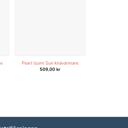
re
Pearl Izumi Sun knävärmare
509,00
kr