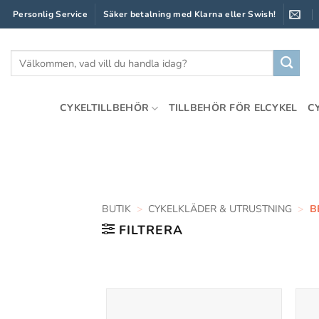
Skip
Personlig Service
Säker betalning med Klarna eller Swish!
to
content
Sök
efter:
CYKELTILLBEHÖR
TILLBEHÖR FÖR ELCYKEL
C
BUTIK
>
CYKELKLÄDER & UTRUSTNING
>
B
FILTRERA