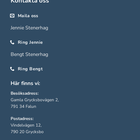
Kontakta oss
De behövs
för att
Maila oss
hemsidan
Jennie Stenerhag
över huvud
taget ska
Ring Jennie
fungera.
Bengt Stenerhag
Statistik
Ring Bengt
För att vi ska
kunna
Här finns vi:
förbättra
Besöksadress:
hemsidans
Gamla Grycksbovägen 2,
funktionalitet
791 34 Falun
och
Postadress:
uppbyggnad,
Vindelvägen 12,
baserat på
790 20 Grycksbo
hur