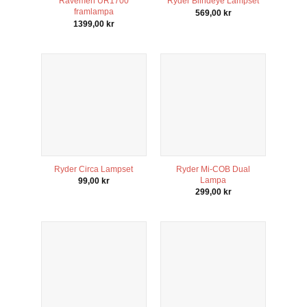
att försvinna
Ravemen UR1700
Ryder Blindeye Lampset
från
framlampa
569,00
kr
hemsidan.
1399,00
kr
Marknadsföring
Genom att dela
med dig av dina
intressen och ditt
beteende när du
surfar ökar du
chansen att få se
personligt
anpassat innehåll
och erbjudanden.
Ryder Circa Lampset
Ryder Mi-COB Dual
Lampa
99,00
kr
299,00
kr