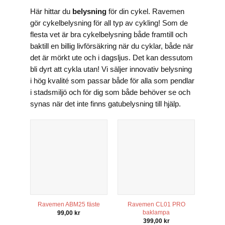
Här hittar du
belysning
för din cykel. Ravemen
gör cykelbelysning för all typ av cykling! Som de
flesta vet är bra cykelbelysning både framtill och
baktill en billig livförsäkring när du cyklar, både när
det är mörkt ute och i dagsljus. Det kan dessutom
bli dyrt att cykla utan! Vi säljer innovativ belysning
i hög kvalité som passar både för alla som pendlar
i stadsmiljö och för dig som både behöver se och
synas när det inte finns gatubelysning till hjälp.
Nödvändiga
Dessa kakor
går inte att
välja bort. De
behövs för
att hemsidan
över huvud
taget ska
fungera.
Ravemen ABM25 fäste
Ravemen CL01 PRO
baklampa
99,00
kr
399,00
kr
Statistik