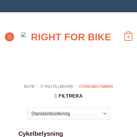
Skip
to
content
0
BUTIK
>
CYKELTILLBEHÖR
>
CYKELBELYSNING
FILTRERA
Cykelbelysning