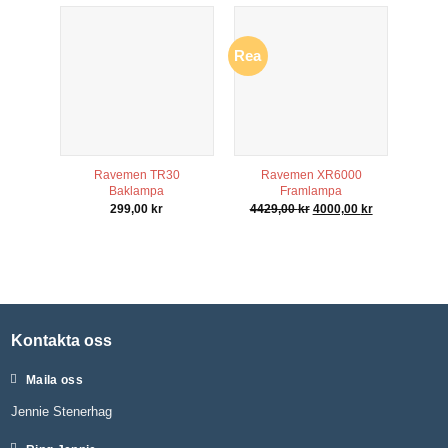
Rea
Ravemen TR30
Ravemen XR6000
Baklampa
Framlampa
Det
Det
299,00
kr
4429,00
kr
4000,00
kr
ursprungliga
nuvarande
priset
priset
var:
är:
4429,00 kr.
4000,00 kr.
Kontakta oss
Maila oss
Jennie Stenerhag