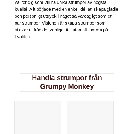
val för dig som vill ha unika strumpor av högsta
För att vi
kvalité. Allt började med en enkel idé: att skapa glädje
ska kunna
förbättra
och personligt uttryck i något så vardagligt som ett
hemsidans
par strumpor. Visionen är skapa strumpor som
funktionalitet
och
sticker ut från det vanliga. Allt utan att tumma på
uppbyggnad,
kvalitén.
baserat på
hur
hemsidan
används.
Upplevelse
Handla strumpor från
För att vår
hemsida ska
Grumpy Monkey
prestera så
bra som
möjligt under
ditt besök.
Om du
nekar de här
kakorna
kommer
viss
funktionalitet