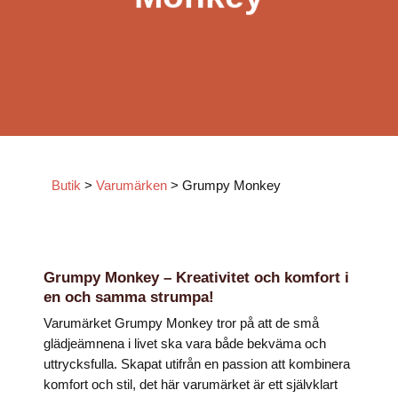
Butik
>
Varumärken
>
Grumpy Monkey
Nödvändiga
Dessa kakor
går inte att
välja bort. De
Grumpy Monkey – Kreativitet och komfort i
behövs för
en och samma strumpa!
att hemsidan
över huvud
Varumärket Grumpy Monkey tror på att de små
taget ska
fungera.
glädjeämnena i livet ska vara både bekväma och
uttrycksfulla. Skapat utifrån en passion att kombinera
komfort och stil, det här varumärket är ett självklart
Statistik