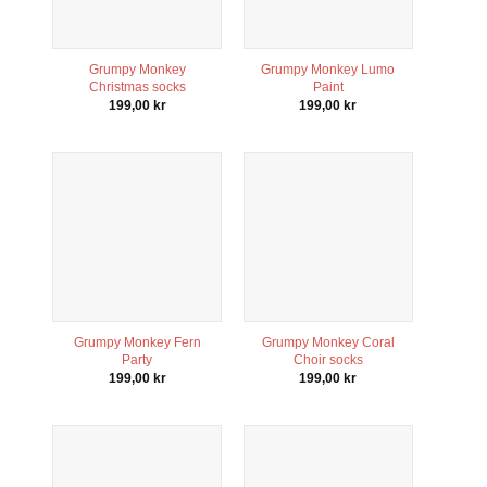
att försvinna
från
hemsidan.
Grumpy Monkey
Grumpy Monkey Lumo
Christmas socks
Paint
Marknadsföring
199,00
kr
199,00
kr
Genom att dela
med dig av dina
intressen och ditt
beteende när du
surfar ökar du
chansen att få se
personligt
anpassat innehåll
och erbjudanden.
Grumpy Monkey Fern
Grumpy Monkey Coral
Party
Choir socks
199,00
kr
199,00
kr