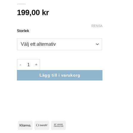
199,00
kr
RENSA
Storlek
Lägg till i varukorg
Nödvändiga
Dessa kakor
går inte att
välja bort. De
behövs för
att hemsidan
över huvud
taget ska
fungera.
Klarna
Swish
Bank
(SE)
Transfer
Statistik