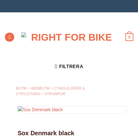
Skip
to
content
0
FILTRERA
BUTIK
>
WEBBUTIK
>
CYKELKLÄDER &
UTRUSTNING
>
STRUMPOR
Sox Denmark black