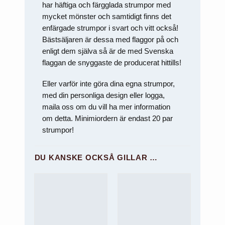
att försvinna
har häftiga och färgglada strumpor med
från
hemsidan.
mycket mönster och samtidigt finns det
enfärgade strumpor i svart och vitt också!
Bästsäljaren är dessa med flaggor på och
Marknadsföring
enligt dem själva så är de med Svenska
Genom att dela
flaggan de snyggaste de producerat hittills!
med dig av dina
intressen och ditt
beteende när du
Eller varför inte göra dina egna strumpor,
surfar ökar du
med din personliga design eller logga,
chansen att få se
personligt
maila oss om du vill ha mer information
anpassat innehåll
om detta. Minimiordern är endast 20 par
och erbjudanden.
strumpor!
DU KANSKE OCKSÅ GILLAR …