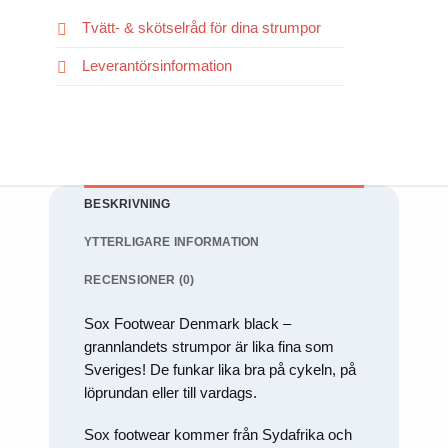
För att vi
Tvätt- & skötselråd för dina strumpor
ska kunna
förbättra
hemsidans
Leverantörsinformation
funktionalitet
och
uppbyggnad,
baserat på
hur
hemsidan
används.
BESKRIVNING
Upplevelse
YTTERLIGARE INFORMATION
För att vår
hemsida ska
RECENSIONER (0)
prestera så
bra som
möjligt under
Sox Footwear Denmark black –
ditt besök.
grannlandets strumpor är lika fina som
Om du
nekar de här
Sveriges! De funkar lika bra på cykeln, på
kakorna
löprundan eller till vardags.
kommer
viss
funktionalitet
Sox footwear kommer från Sydafrika och