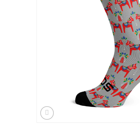
Nödvändiga
Dessa kakor
går inte att
välja bort. De