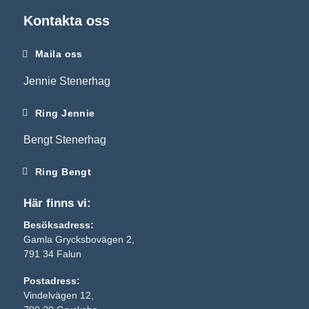
beteende när du
Kontakta oss
surfar ökar du
chansen att få se
personligt
Maila oss
anpassat
Jennie Stenerhag
innehåll och
erbjudanden.
Ring Jennie
Bengt Stenerhag
Ring Bengt
Här finns vi:
Besöksadress:
Gamla Grycksbovägen 2,
791 34 Falun
Postadress:
Vindelvägen 12,