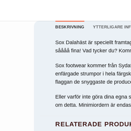
behövs för att
hemsidan
över huvud
taget ska
fungera.
BESKRIVNING
YTTERLIGARE IN
Sox Dalahäst är speciellt framta
Statistik
såååå fina! Vad tycker du? Komme
För att vi ska
kunna
Sox footwear kommer från Sydafr
förbättra
hemsidans
enfärgade strumpor i hela färgs
funktionalitet
flaggan de snyggaste de producera
och
uppbyggnad,
baserat på
Eller varför inte göra dina egna
hur
om detta. Minimiordern är endas
hemsidan
används.
RELATERADE PRODU