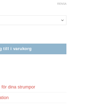
RENSA
 till i varukorg
ank
ransfer
d för dina strumpor
ation