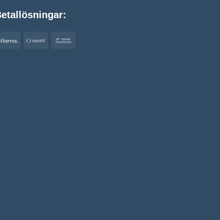
etallösningar:
Klarna
Swish
Bank
(SE)
Transfer