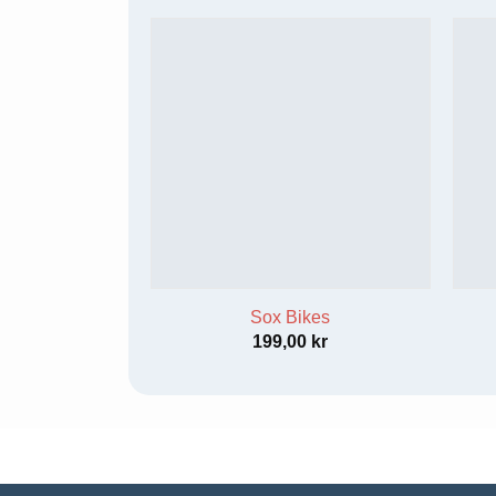
Upplevelse
För att vår
hemsida ska
prestera så
bra som
möjligt
under ditt
besök. Om
du nekar de
här kakorna
kommer viss
funktionalitet
att försvinna
från
Sox Bikes
hemsidan.
199,00
kr
Marknadsföring
Genom att dela
med dig av dina
intressen och ditt