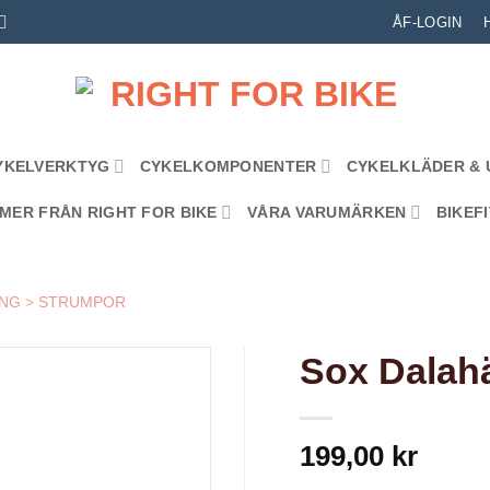
ÅF-LOGIN
YKELVERKTYG
CYKELKOMPONENTER
CYKELKLÄDER & 
MER FRÅN RIGHT FOR BIKE
VÅRA VARUMÄRKEN
BIKEFI
ING
>
STRUMPOR
Sox Dalahä
199,00
kr