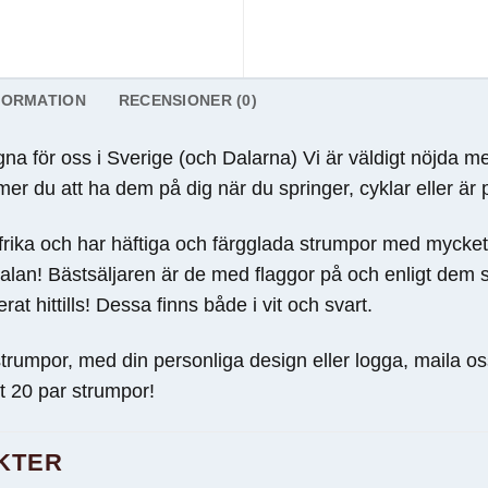
FORMATION
RECENSIONER (0)
gna för oss i Sverige (och Dalarna) Vi är väldigt nöjda m
r du att ha dem på dig när du springer, cyklar eller är 
ika och har häftiga och färgglada strumpor med mycket 
kalan! Bästsäljaren är de med flaggor på och enligt dem
t hittills! Dessa finns både i vit och svart.
 strumpor, med din personliga design eller logga, maila o
t 20 par strumpor!
KTER