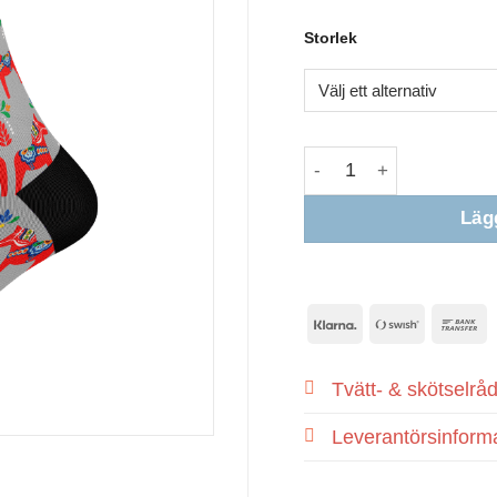
Storlek
Lägg
Klarna
Swish
B
(SE)
T
Tvätt- & skötselrå
Leverantörsinform