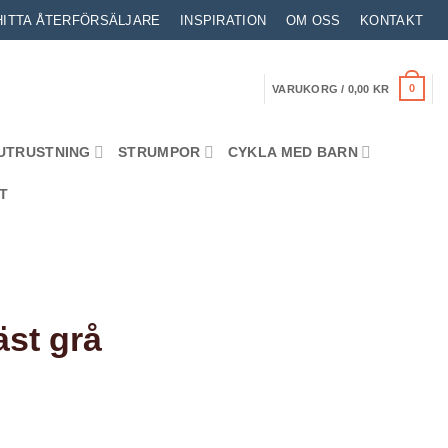
HITTA ÅTERFÖRSÄLJARE
INSPIRATION
OM OSS
KONTAKT
0
VARUKORG /
0,00
KR
UTRUSTNING
STRUMPOR
CYKLA MED BARN
T
st grå