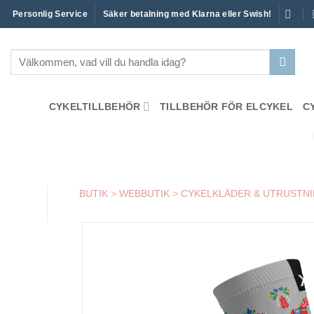
Skip
Personlig Service
Säker betalning med Klarna eller Swish!
to
content
Sök
efter:
CYKELTILLBEHÖR
TILLBEHÖR FÖR ELCYKEL
C
BUTIK
>
WEBBUTIK
>
CYKELKLÄDER & UTRUSTN