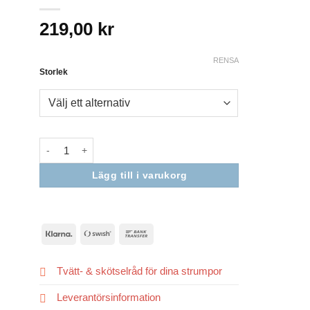
219,00
kr
RENSA
Storlek
Lägg till i varukorg
Nödvändiga
Dessa kakor
går inte att
välja bort. De
behövs för
att hemsidan
Klarna
Swish
Bank
över huvud
(SE)
Transfer
taget ska
fungera.
Tvätt- & skötselråd för dina strumpor
Leverantörsinformation
Statistik