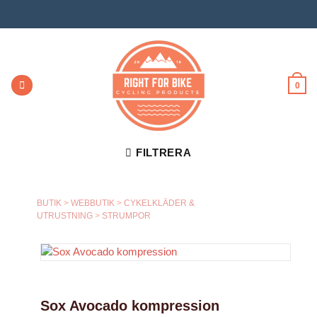
Skip
to
content
0
FILTRERA
BUTIK
>
WEBBUTIK
>
CYKELKLÄDER &
UTRUSTNING
>
STRUMPOR
Sox Avocado kompression