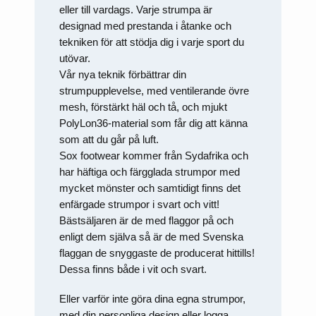
att försvinna
eller till vardags. Varje strumpa är
från
hemsidan.
designad med prestanda i åtanke och
tekniken för att stödja dig i varje sport du
utövar.
Marknadsföring
Vår nya teknik förbättrar din
Genom att dela
strumpupplevelse, med ventilerande övre
med dig av dina
intressen och ditt
mesh, förstärkt häl och tå, och mjukt
beteende när du
PolyLon36-material som får dig att känna
surfar ökar du
chansen att få se
som att du går på luft.
personligt
Sox footwear kommer från Sydafrika och
anpassat innehåll
och erbjudanden.
har häftiga och färgglada strumpor med
mycket mönster och samtidigt finns det
enfärgade strumpor i svart och vitt!
Bästsäljaren är de med flaggor på och
enligt dem själva så är de med Svenska
flaggan de snyggaste de producerat hittills!
Dessa finns både i vit och svart.
Eller varför inte göra dina egna strumpor,
med din personliga design eller logga,