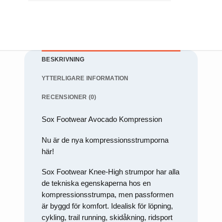
För att vi
ska kunna
förbättra
hemsidans
funktionalitet
och
uppbyggnad,
BESKRIVNING
baserat på
hur
YTTERLIGARE INFORMATION
hemsidan
används.
RECENSIONER (0)
Upplevelse
Sox Footwear Avocado Kompression
För att vår
hemsida ska
Nu är de nya kompressionsstrumporna
prestera så
bra som
här!
möjligt under
ditt besök.
Sox Footwear Knee-High strumpor har alla
Om du
nekar de här
de tekniska egenskaperna hos en
kakorna
kompressionsstrumpa, men passformen
kommer
är byggd för komfort. Idealisk för löpning,
viss
funktionalitet
cykling, trail running, skidåkning, ridsport