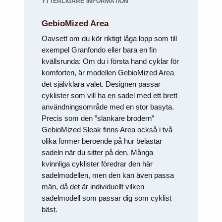
att försvinna
YTTERLIGARE INFORMATION
från
hemsidan.
GebioMized Area
Oavsett om du kör riktigt låga lopp som till
Marknadsföring
exempel Granfondo eller bara en fin
Genom att dela
kvällsrunda: Om du i första hand cyklar för
med dig av dina
intressen och ditt
komforten, är modellen GebioMized Area
beteende när du
det självklara valet. Designen passar
surfar ökar du
cyklister som vill ha en sadel med ett brett
chansen att få se
personligt
användningsområde med en stor basyta.
anpassat innehåll
Precis som den ”slankare brodern”
och erbjudanden.
GebioMized Sleak finns Area också i två
olika former beroende på hur belastar
sadeln när du sitter på den. Många
kvinnliga cyklister föredrar den här
sadelmodellen, men den kan även passa
män, då det är individuellt vilken
sadelmodell som passar dig som cyklist
bäst.