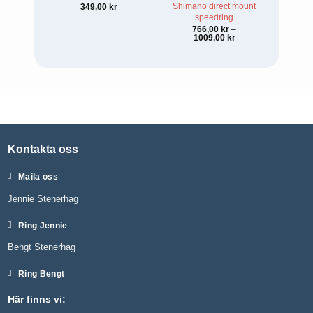
Shimano direct mount
Sade
349,00
kr
speedring
766,00
kr
–
Prisintervall:
1009,00
kr
766,00 kr
till
1009,00 kr
Kontakta oss
Maila oss
Jennie Stenerhag
Ring Jennie
Bengt Stenerhag
Ring Bengt
Här finns vi: