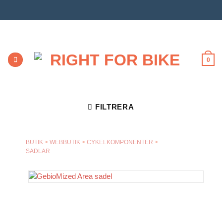
Skip
to
content
0
FILTRERA
BUTIK
>
WEBBUTIK
>
CYKELKOMPONENTER
>
SADLAR