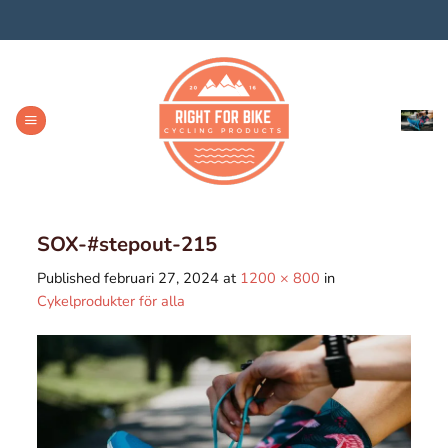
Skip
to
content
SOX-#stepout-215
Published
februari 27, 2024
at
1200 × 800
in
Cykelprodukter för alla