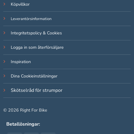
Köpvillkor
Om du nekar
de här
kakorna
Leverantörsinformation
kommer viss
funktionalitet
Integritetspolicy & Cookies
att försvinna
från
Logga in som återförsäljare
hemsidan.
Inspiration
Marknadsföring
Genom att dela
Dina Cookieinställningar
med dig av dina
intressen och ditt
Skötselråd för strumpor
beteende när du
surfar ökar du
chansen att få se
© 2026 Right For Bike
personligt
anpassat
innehåll och
Betallösningar:
erbjudanden.