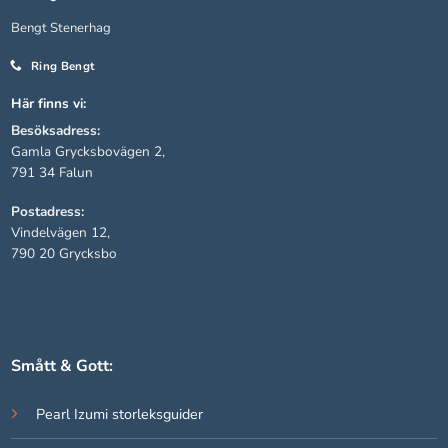
Bengt Stenerhag
Statistik
Ring Bengt
För att vi ska
kunna
Här finns vi:
förbättra
Besöksadress:
hemsidans
Gamla Grycksbovägen 2,
funktionalitet
791 34 Falun
och
uppbyggnad,
Postadress:
baserat på
Vindelvägen 12,
hur hemsidan
790 20 Grycksbo
används.
Upplevelse
För att vår
Smått & Gott:
hemsida ska
prestera så
bra som
Pearl Izumi storleksguider
möjligt under
ditt besök.