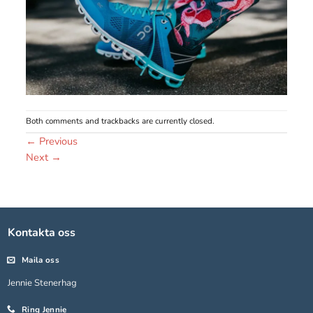
Both comments and trackbacks are currently closed.
←
Previous
Next
→
Nödvändiga
Dessa kakor
går inte att
välja bort.
Kontakta oss
De behövs
för att
Maila oss
hemsidan
över huvud
Jennie Stenerhag
taget ska
fungera.
Ring Jennie