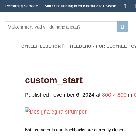
Skip
Personlig Service
Säker betalning med Klarna eller Swish!
to
content
Sök
efter:
CYKELTILLBEHÖR
TILLBEHÖR FÖR ELCYKEL
C
custom_start
Published
november 6, 2024
at
800 × 800
in
Both comments and trackbacks are currently closed.