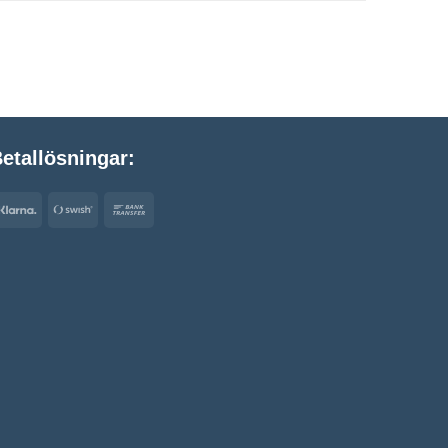
etallösningar:
Klarna
Swish
Bank
(SE)
Transfer