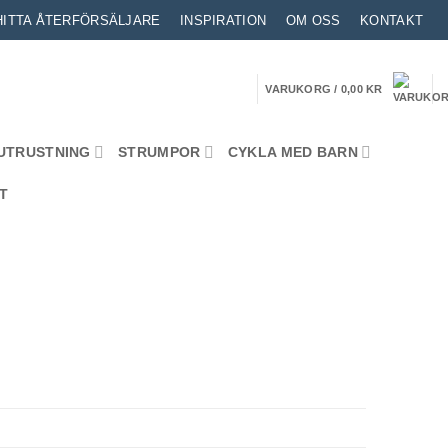
HITTA ÅTERFÖRSÄLJARE
INSPIRATION
OM OSS
KONTAKT
VARUKORG /
0,00
KR
UTRUSTNING
STRUMPOR
CYKLA MED BARN
T