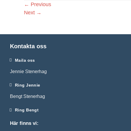
←
Previous
Next
→
Kontakta oss
Maila oss
Jennie Stenerhag
Ring Jennie
Bengt Stenerhag
Nödvändiga
Ring Bengt
Dessa kakor
går inte att
Här finns vi:
välja bort. De