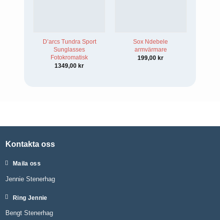
D’arcs Tundra Sport
Sox Ndebele
D’arc
Sunglasses
armvärmare
Sun
Fotokromatisk
199,00
kr
1349,00
kr
Kontakta oss
Maila oss
Jennie Stenerhag
Ring Jennie
Bengt Stenerhag