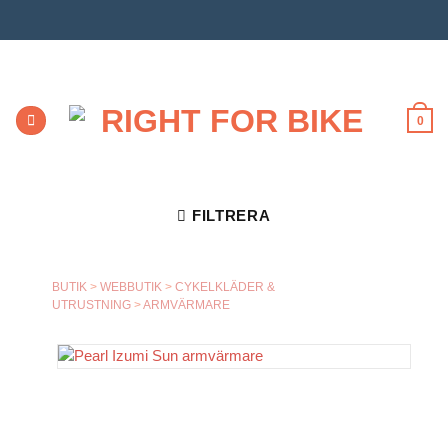
Skip
to
content
0
FILTRERA
BUTIK
>
WEBBUTIK
>
CYKELKLÄDER &
UTRUSTNING
>
ARMVÄRMARE