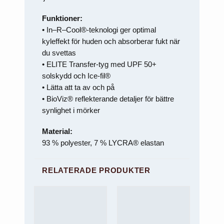
Funktioner:
• In–R–Cool®-teknologi ger optimal
kyleffekt för huden och absorberar fukt när
du svettas
• ELITE Transfer-tyg med UPF 50+
solskydd och Ice-fil®
• Lätta att ta av och på
• BioViz® reflekterande detaljer för bättre
synlighet i mörker
Material:
93 % polyester, 7 % LYCRA® elastan
RELATERADE PRODUKTER