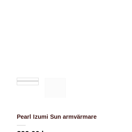
Nödvändiga
Dessa kakor
går inte att
välja bort. De
behövs för
att hemsidan
över huvud
taget ska
fungera.
Pearl Izumi Sun armvärmare
Statistik