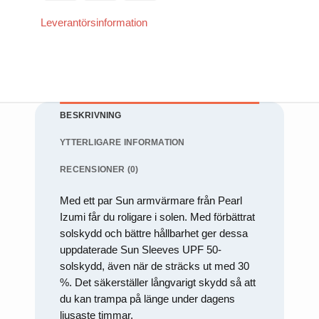
att försvinna
(SE)
Transfer
från
Leverantörsinformation
hemsidan.
Marknadsföring
Genom att dela
med dig av dina
intressen och ditt
beteende när du
BESKRIVNING
surfar ökar du
chansen att få se
YTTERLIGARE INFORMATION
personligt
anpassat innehåll
RECENSIONER (0)
och erbjudanden.
Med ett par Sun armvärmare från Pearl
Izumi får du roligare i solen. Med förbättrat
solskydd och bättre hållbarhet ger dessa
uppdaterade Sun Sleeves UPF 50-
solskydd, även när de sträcks ut med 30
%. Det säkerställer långvarigt skydd så att
du kan trampa på länge under dagens
ljusaste timmar.