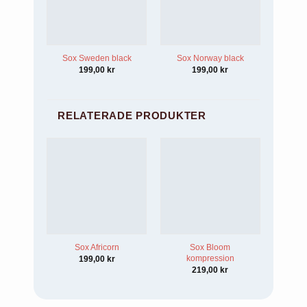
Sox Sweden black
Sox Norway black
199,00
kr
199,00
kr
RELATERADE PRODUKTER
Sox Africorn
Sox Bloom
Sox 
kompression
199,00
kr
219,00
kr