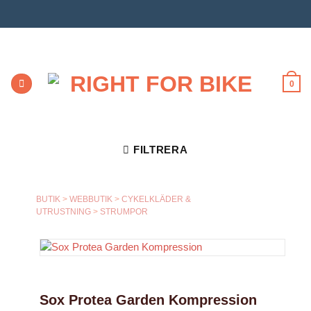
Skip
to
content
0
FILTRERA
BUTIK
>
WEBBUTIK
>
CYKELKLÄDER &
UTRUSTNING
>
STRUMPOR
Sox Protea Garden Kompression