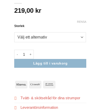
219,00
kr
RENSA
Storlek
Lägg till i varukorg
Nödvändiga
Dessa kakor
går inte att
välja bort. De
behövs för
att hemsidan
Klarna
Swish
Bank
över huvud
(SE)
Transfer
taget ska
fungera.
Tvätt- & skötselråd för dina strumpor
Leverantörsinformation
Statistik