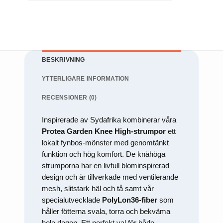
För att vi
ska kunna
förbättra
hemsidans
funktionalitet
och
uppbyggnad,
BESKRIVNING
baserat på
hur
YTTERLIGARE INFORMATION
hemsidan
används.
RECENSIONER (0)
Upplevelse
Inspirerade av Sydafrika kombinerar våra
För att vår
Protea Garden Knee High-strumpor
ett
hemsida ska
lokalt fynbos-mönster med genomtänkt
prestera så
bra som
funktion och hög komfort. De knähöga
möjligt under
strumporna har en livfull blominspirerad
ditt besök.
Om du
design och är tillverkade med ventilerande
nekar de här
mesh, slitstark häl och tå samt vår
kakorna
kommer
specialutvecklade
PolyLon36-fiber
som
viss
håller fötterna svala, torra och bekväma
funktionalitet
hela dagen. Ett perfekt val för både