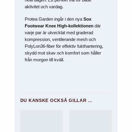
att försvinna
från
aktivitet och vardag.
hemsidan.
Protea Garden ingår i den nya
Sox
Footwear Knee High-kollektionen
där
Marknadsföring
varje par är utvecklat med graderad
Genom att dela
med dig av dina
kompression, ventilerande mesh och
intressen och ditt
PolyLon36-fiber för effektiv fukthantering,
beteende när du
surfar ökar du
skydd mot skav och komfort som håller
chansen att få se
från morgon till kväll.
personligt
anpassat innehåll
och erbjudanden.
DU KANSKE OCKSÅ GILLAR …