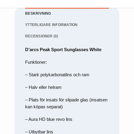
att försvinna
från
hemsidan.
BESKRIVNING
YTTERLIGARE INFORMATION
Marknadsföring
Genom att dela
RECENSIONER (0)
med dig av dina
intressen och ditt
beteende när du
D’arcs Peak Sport Sunglasses White
surfar ökar du
chansen att få se
Funktioner:
personligt
anpassat innehåll
och erbjudanden.
– Stark polykarbonatlins och ram
– Halv eller helram
– Plats för insats för slipade glas (insatsen
kan köpas separat)
– Aura HD blue revo lins
– Utbytbar lins