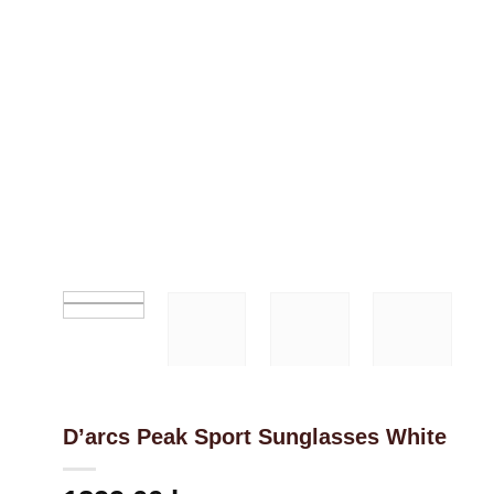
Nödvändiga
Dessa kakor
går inte att
välja bort. De
behövs för
att hemsidan
över huvud
taget ska
fungera.
D’arcs Peak Sport Sunglasses White
Statistik