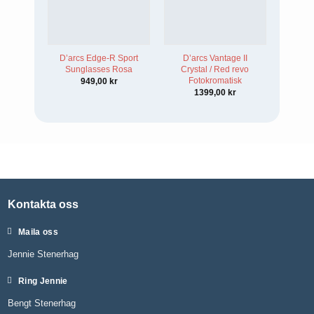
D’arcs Edge-R Sport
D’arcs Vantage II
Sunglasses Rosa
Crystal / Red revo
Fotokromatisk
949,00
kr
1399,00
kr
Kontakta oss
Maila oss
Jennie Stenerhag
Ring Jennie
Bengt Stenerhag