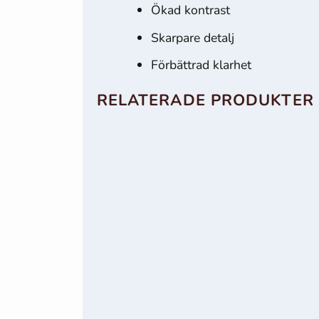
Ökad kontrast
Skarpare detalj
Marknadsföring
Genom att dela
Förbättrad klarhet
med dig av dina
intressen och
RELATERADE PRODUKTER
ditt beteende när
du surfar ökar du
chansen att få se
personligt
anpassat
innehåll och
erbjudanden.