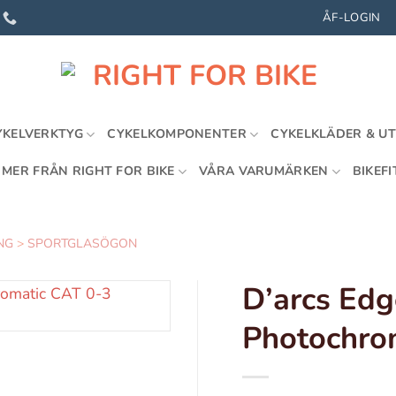
ÅF-LOGIN
YKELVERKTYG
CYKELKOMPONENTER
CYKELKLÄDER & U
MER FRÅN RIGHT FOR BIKE
VÅRA VARUMÄRKEN
BIKEFI
NG
>
SPORTGLASÖGON
D’arcs Edg
Photochro