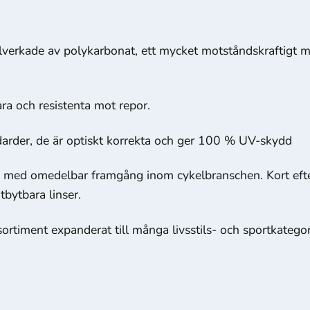
illverkade av polykarbonat, ett mycket motståndskraftigt m
ara och resistenta mot repor.
darder, de är optiskt korrekta och ger 100 % UV-skydd
med omedelbar framgång inom cykelbranschen. Kort efter
bytbara linser.
timent expanderat till många livsstils- och sportkategori