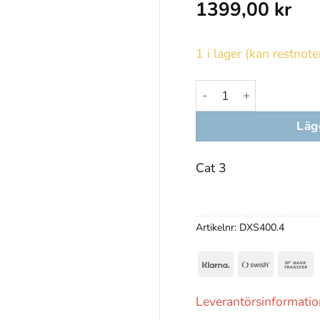
1399,00
kr
1 i lager (kan restnote
D'arcs Edge II Crystal
Lägg
Cat 3
Artikelnr:
DXS400.4
Klarna
Swish
B
(SE)
T
Leverantörsinformatio