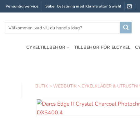
Skip
Personlig Service
Säker betalning med Klarna eller Swish!
to
content
Sök
efter:
CYKELTILLBEHÖR
TILLBEHÖR FÖR ELCYKEL
C
BUTIK
>
WEBBUTIK
>
CYKELKLÄDER & UTRUSTNI