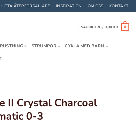
HITTA ÅTERFÖRSÄLJARE
INSPIRATION
OM OSS
KONTAKT
VARUKORG /
0,00
KR
0
TRUSTNING
STRUMPOR
CYKLA MED BARN
T
e II Crystal Charcoal
matic 0-3