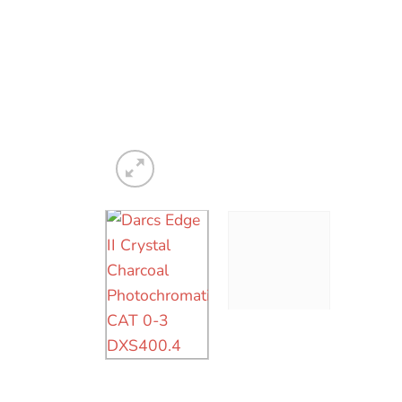
Nödvändiga
Dessa kakor
går inte att
välja bort.