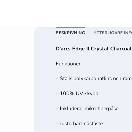
De behövs
för att
hemsidan
över huvud
BESKRIVNING
YTTERLIGARE IN
taget ska
fungera.
D’arcs Edge II Crystal Charcoa
Statistik
Funktioner:
För att vi ska
kunna
– Stark polykarbonatlins och ram
förbättra
hemsidans
– 100% UV-skydd
funktionalitet
och
– Inkluderar mikrofiberpåse
uppbyggnad,
baserat på
– Justerbart näsfäste
hur