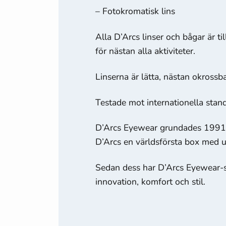
hemsidan
– Fotokromatisk lins
används.
Alla D’Arcs linser och bågar är t
för nästan alla aktiviteter.
Upplevelse
För att vår
hemsida ska
Linserna är lätta, nästan okrossb
prestera så
bra som
Testade mot internationella stan
möjligt under
ditt besök.
D’Arcs Eyewear grundades 1991 
Om du nekar
D’Arcs en världsförsta box med ut
de här
kakorna
Sedan dess har D’Arcs Eyewear-sor
kommer viss
innovation, komfort och stil.
funktionalitet
att försvinna
från
hemsidan.