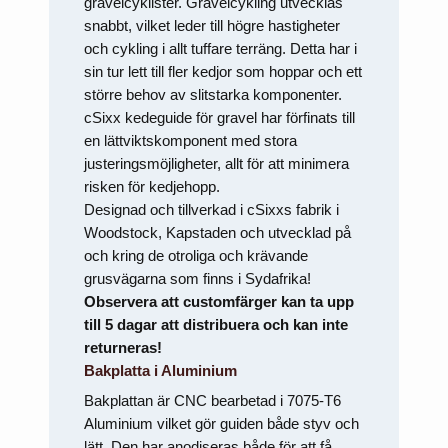
gravelcyklister. Gravelcykling utvecklas
snabbt, vilket leder till högre hastigheter
och cykling i allt tuffare terräng. Detta har i
sin tur lett till fler kedjor som hoppar och ett
större behov av slitstarka komponenter.
cSixx kedeguide för gravel har förfinats till
en lättviktskomponent med stora
justeringsmöjligheter, allt för att minimera
risken för kedjehopp.
Designad och tillverkad i cSixxs fabrik i
Woodstock, Kapstaden och utvecklad på
och kring de otroliga och krävande
grusvägarna som finns i Sydafrika!
Observera att customfärger kan ta upp
till 5 dagar att distribuera och kan inte
returneras!
Bakplatta i Aluminium
Bakplattan är CNC bearbetad i 7075-T6
Aluminium vilket gör guiden både styv och
lätt. Den har anodiseras både för att få