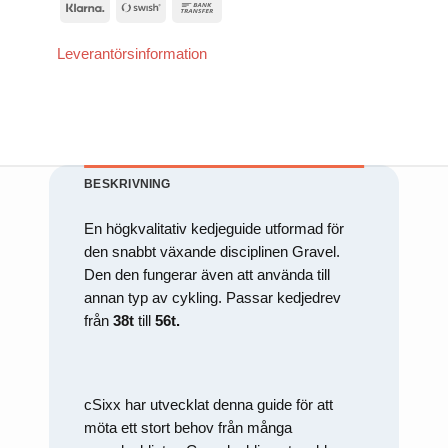
att försvinna
Klarna
Swish
Bank
från
(SE)
Transfer
hemsidan.
Leverantörsinformation
Marknadsföring
Genom att dela
med dig av dina
intressen och ditt
beteende när du
surfar ökar du
BESKRIVNING
chansen att få se
personligt
anpassat innehåll
En högkvalitativ kedjeguide utformad för
och erbjudanden.
den snabbt växande disciplinen Gravel.
Den den fungerar även att använda till
annan typ av cykling. Passar kedjedrev
från
38t
till
56t.
cSixx har utvecklat denna guide för att
möta ett stort behov från många