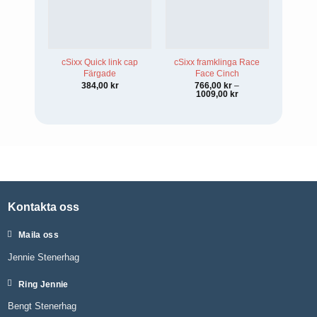
cSixx Quick link cap
cSixx framklinga Race
cSi
Färgade
Face Cinch
384,00
kr
766,00
kr
–
Prisintervall:
1009,00
kr
766,00 kr
till
1009,00 kr
Kontakta oss
Maila oss
Jennie Stenerhag
Ring Jennie
Bengt Stenerhag