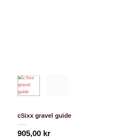
Nödvändiga
Dessa kakor
går inte att
välja bort. De
behövs för
att hemsidan
över huvud
taget ska
cSixx gravel guide
fungera.
905,00
kr
Statistik