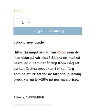
För att vi
ska kunna
1 i lager
förbättra
hemsidans
funktionalitet
cSixx gravel guide mängd
och
uppbyggnad,
baserat på
Lägg till i varukorg
hur
hemsidan
används.
cSixx gravel guide
Hittar du något annat från
cSixx
som du
Upplevelse
inte hittar på vår sida? Skicka ett mail så
För att vår
beställer vi hem det åt dig! Kom ihåg att
hemsida ska
prestera så
du kan få dina produkter i vilken färg
bra som
som helst! Priset för de färgade (custom)
möjligt under
produkterna är +10% på normala priset.
ditt besök.
Om du
nekar de här
kakorna
kommer
Artikelnr:
CHGGG-BR-B
viss
funktionalitet