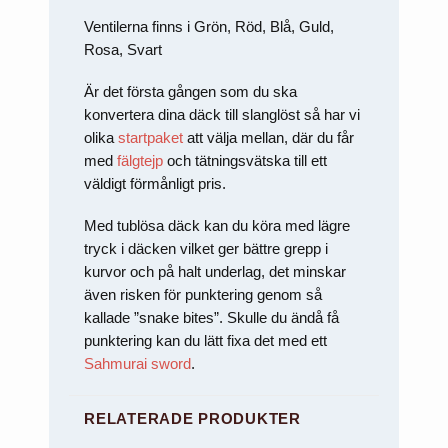
att försvinna
från
Ventilerna finns i Grön, Röd, Blå, Guld,
hemsidan.
Rosa, Svart
Är det första gången som du ska
Marknadsföring
Genom att dela
konvertera dina däck till slanglöst så har vi
med dig av dina
olika
startpaket
att välja mellan, där du får
intressen och ditt
med
fälgtejp
och tätningsvätska till ett
beteende när du
surfar ökar du
väldigt förmånligt pris.
chansen att få se
personligt
Med tublösa däck kan du köra med lägre
anpassat innehåll
och erbjudanden.
tryck i däcken vilket ger bättre grepp i
kurvor och på halt underlag, det minskar
även risken för punktering genom så
kallade ”snake bites”. Skulle du ändå få
punktering kan du lätt fixa det med ett
Sahmurai sword
.
RELATERADE PRODUKTER