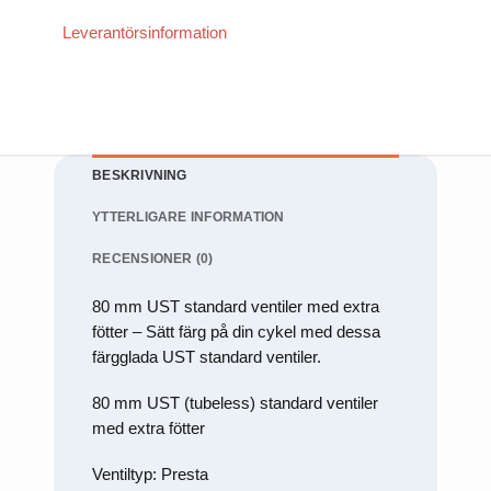
(SE)
Transfer
För att vi
Leverantörsinformation
ska kunna
förbättra
hemsidans
funktionalitet
och
uppbyggnad,
baserat på
hur
hemsidan
BESKRIVNING
används.
YTTERLIGARE INFORMATION
RECENSIONER (0)
Upplevelse
För att vår
hemsida ska
80 mm UST standard ventiler med extra
prestera så
fötter – Sätt färg på din cykel med dessa
bra som
möjligt under
färgglada UST standard ventiler.
ditt besök.
Om du
80 mm UST (tubeless) standard ventiler
nekar de här
kakorna
med extra fötter
kommer
viss
funktionalitet
Ventiltyp: Presta