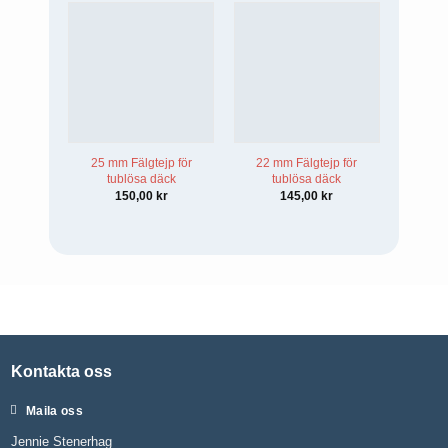
25 mm Fälgtejp för
22 mm Fälgtejp för
4
tublösa däck
tublösa däck
avanc
med
150,00
kr
145,00
kr
Kontakta oss
Maila oss
Jennie Stenerhag