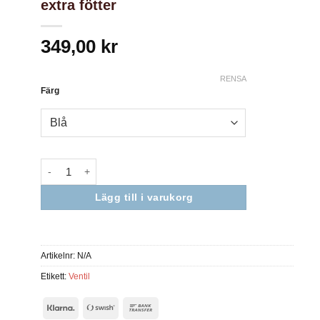
extra fötter
349,00
kr
RENSA
Färg
Nödvändiga
Dessa kakor
Lägg till i varukorg
går inte att
välja bort. De
behövs för
att hemsidan
över huvud
Artikelnr:
N/A
taget ska
fungera.
Etikett:
Ventil
Klarna
Swish
Bank
Statistik