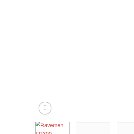
Nödvändiga
Dessa kakor
går inte att
välja bort. De