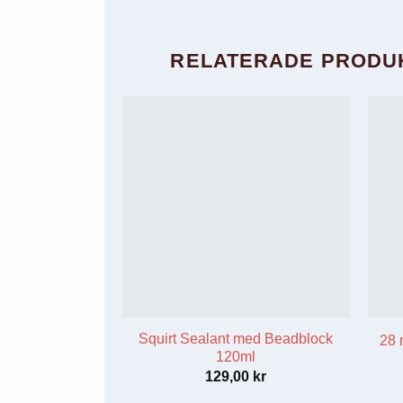
ursprungliga
nuvarande
priset
priset
var:
är:
4429,00 kr.
4000,00 kr.
RELATERADE PRODU
Squirt Sealant med Beadblock
28 
120ml
129,00
kr