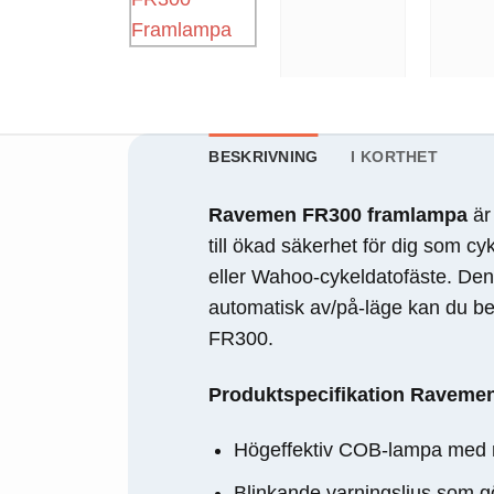
behövs för att
hemsidan
över huvud
taget ska
fungera.
BESKRIVNING
I KORTHET
Statistik
För att vi ska
Ravemen FR300 framlampa
är
kunna
till ökad säkerhet för dig som c
förbättra
hemsidans
eller Wahoo-cykeldatofäste. De
funktionalitet
automatisk av/på-läge kan du b
och
FR300.
uppbyggnad,
baserat på
hur
Produktspecifikation Raveme
hemsidan
används.
Högeffektiv COB-lampa med m
Blinkande varningsljus som gör