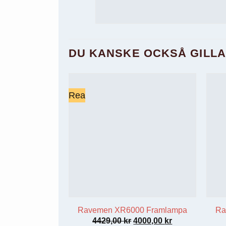
DU KANSKE OCKSÅ GILL
Rea
Ravemen XR6000 Framlampa
Ra
Det
Det
4429,00
kr
4000,00
kr