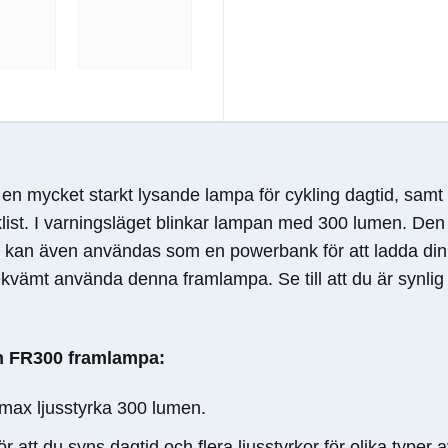
 en mycket starkt lysande lampa för cykling dagtid, samt 
yklist. I varningsläget blinkar lampan med 300 lumen. Den 
n kan även användas som en powerbank för att ladda din
ekvämt använda denna framlampa. Se till att du är synl
n FR300 framlampa:
ax ljusstyrka 300 lumen.
 att du syns dagtid och flera ljusstyrkor för olika typer a