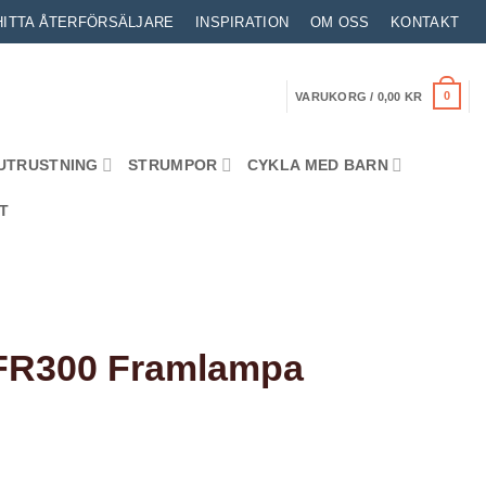
HITTA ÅTERFÖRSÄLJARE
INSPIRATION
OM OSS
KONTAKT
0
VARUKORG /
0,00
KR
UTRUSTNING
STRUMPOR
CYKLA MED BARN
T
FR300 Framlampa