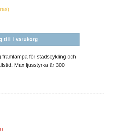
eras)
lampa mängd
 till i varukorg
g framlampa för stadscykling och
lstid. Max ljusstyrka är 300
ank
ransfer
on