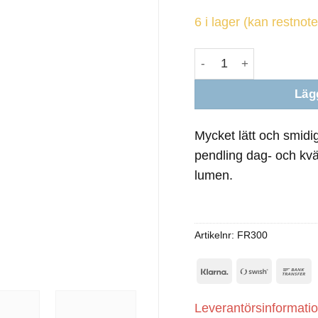
6 i lager (kan restnot
Ravemen FR300 Fram
Lägg
Mycket lätt och smidi
pendling dag- och kväl
lumen.
Artikelnr:
FR300
Klarna
Swish
B
(SE)
T
Leverantörsinformati