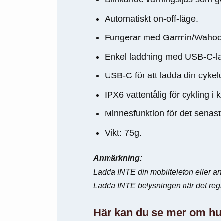
Upplevelse
För att vår
Automatiskt on-off-läge.
hemsida ska
Fungerar med Garmin/Wahoo-
prestera så
bra som
Enkel laddning med USB-C-la
möjligt
under ditt
USB-C för att ladda din cykel
besök. Om
du nekar de
IPX6 vattentålig för cykling i k
här kakorna
kommer viss
Minnesfunktion för det senas
funktionalitet
att försvinna
Vikt: 75g.
från
hemsidan.
Anmärkning:
Ladda INTE din mobiltelefon eller a
Marknadsföring
Ladda INTE belysningen när det reg
Genom att dela
med dig av dina
Här kan du se mer om h
intressen och ditt