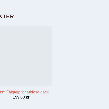
KTER
mm Fälgtejp för tublösa däck
159,00
kr