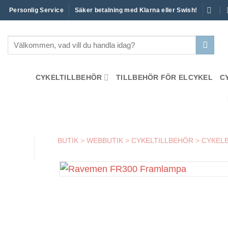
Skip
Personlig Service
Säker betalning med Klarna eller Swish!
to
content
Sök
efter:
CYKELTILLBEHÖR
TILLBEHÖR FÖR ELCYKEL
C
BUTIK
>
WEBBUTIK
>
CYKELTILLBEHÖR
>
CYKEL