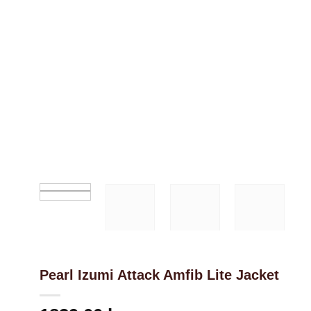
Nödvändiga
Dessa kakor
går inte att
välja bort. De
behövs för
att hemsidan
över huvud
taget ska
fungera.
Pearl Izumi Attack Amfib Lite Jacket
Statistik