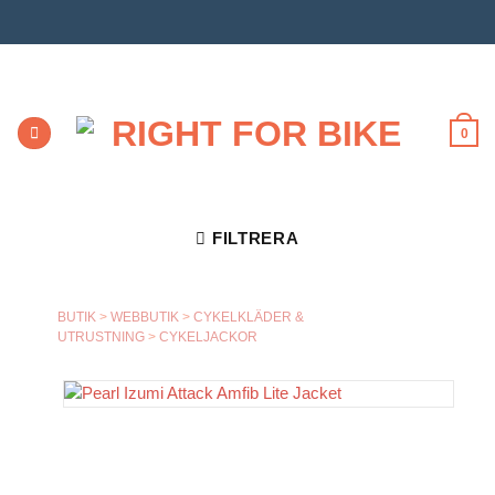
Skip
to
content
0
FILTRERA
BUTIK
>
WEBBUTIK
>
CYKELKLÄDER &
UTRUSTNING
>
CYKELJACKOR