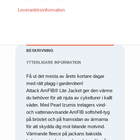
att försvinna
(SE)
Transfer
från
Leverantörsinformation
hemsidan.
Marknadsföring
Genom att dela
med dig av dina
intressen och ditt
beteende när du
BESKRIVNING
surfar ökar du
chansen att få se
YTTERLIGARE INFORMATION
personligt
anpassat innehåll
och erbjudanden.
Få ut det mesta av årets kortare dagar
med rätt plagg i garderoben!
Attack AmFIB® Lite Jacket ger den värme
du behöver för att njuta av cykelturer i kallt
väder. Med Pearl Izumis trelagers vind-
och vattenavvisande AmFIB softshell-tyg
på bröstet och på framsidan av ärmarna
för att skydda dig mot bitande motvind.
Värmande fleece på jackans baksida