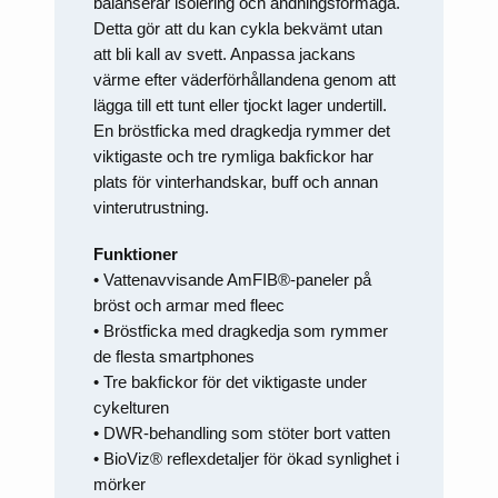
balanserar isolering och andningsförmåga.
Detta gör att du kan cykla bekvämt utan
att bli kall av svett. Anpassa jackans
värme efter väderförhållandena genom att
lägga till ett tunt eller tjockt lager undertill.
En bröstficka med dragkedja rymmer det
viktigaste och tre rymliga bakfickor har
plats för vinterhandskar, buff och annan
vinterutrustning.
Funktioner
• Vattenavvisande AmFIB®-paneler på
bröst och armar med fleec
• Bröstficka med dragkedja som rymmer
de flesta smartphones
• Tre bakfickor för det viktigaste under
cykelturen
• DWR-behandling som stöter bort vatten
• BioViz® reflexdetaljer för ökad synlighet i
mörker