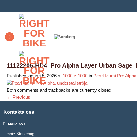
Skip
to
content
11122205-HD4_Pro Alpha Layer Urban Sage_F
Published
januari 5, 2026
at
1000 × 1000
in
Pearl Izumi Pro Alpha
Both comments and trackbacks are currently closed.
←
Previous
Kontakta oss
Maila oss
Jennie Stenerhag