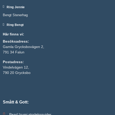
Ring Jennie
Bengt Stenerhag
Ring Bengt
Här finns vi:
Besöksadress:
Gamla Grycksbovägen 2,
791 34 Falun
Postadress:
Nödvändiga
Vindelvägen 12,
Dessa kakor
790 20 Grycksbo
går inte att
välja bort. De
behövs för
att hemsidan
över huvud
taget ska
fungera.
Smått & Gott:
Pearl Izumi storleksguider
Statistik