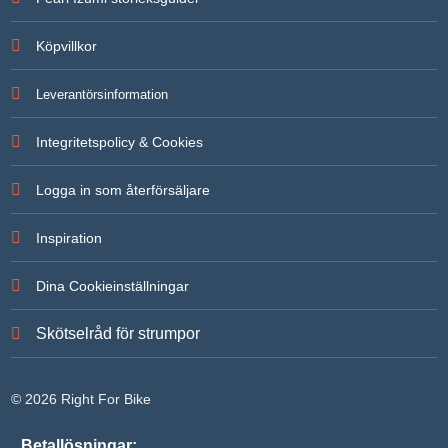
För att vi
ska kunna
Köpvillkor
förbättra
hemsidans
funktionalitet
Leverantörsinformation
och
uppbyggnad,
baserat på
Integritetspolicy & Cookies
hur
hemsidan
används.
Logga in som återförsäljare
Inspiration
Upplevelse
För att vår
hemsida ska
Dina Cookieinställningar
prestera så
bra som
möjligt under
Skötselråd för strumpor
ditt besök.
Om du
nekar de här
kakorna
© 2026 Right For Bike
kommer
viss
funktionalitet
Betallösningar: