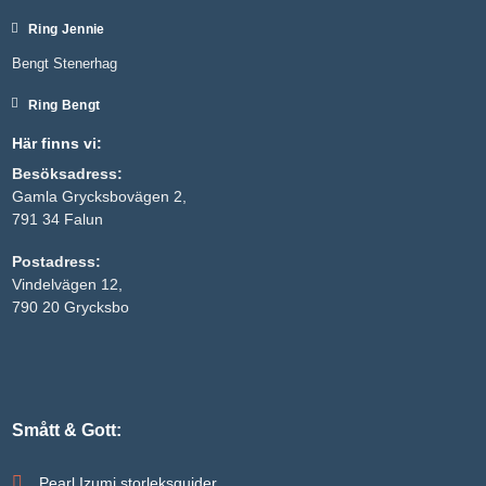
Ring Jennie
Bengt Stenerhag
Ring Bengt
Här finns vi:
Besöksadress:
Gamla Grycksbovägen 2,
791 34 Falun
Postadress:
Nödvändiga
Vindelvägen 12,
Dessa kakor
790 20 Grycksbo
går inte att
välja bort. De
behövs för
att hemsidan
över huvud
taget ska
fungera.
Smått & Gott:
Pearl Izumi storleksguider
Statistik