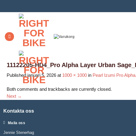
Skip
to
content
11122205-HD4_Pro Alpha Layer Urban Sage_
Published
januari 5, 2026
at
1000 × 1000
in
Pearl Izumi Pro Alpha
Both comments and trackbacks are currently closed.
Next
→
Kontakta oss
Maila oss
Jennie Stenerhag