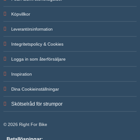
För att vi
ska kunna
Köpvillkor
förbättra
hemsidans
funktionalitet
Leverantörsinformation
och
uppbyggnad,
baserat på
Integritetspolicy & Cookies
hur
hemsidan
används.
Logga in som återförsäljare
Inspiration
Upplevelse
För att vår
hemsida ska
Dina Cookieinställningar
prestera så
bra som
möjligt under
Skötselråd för strumpor
ditt besök.
Om du
nekar de här
kakorna
© 2026 Right For Bike
kommer
viss
funktionalitet
Betallösningar: