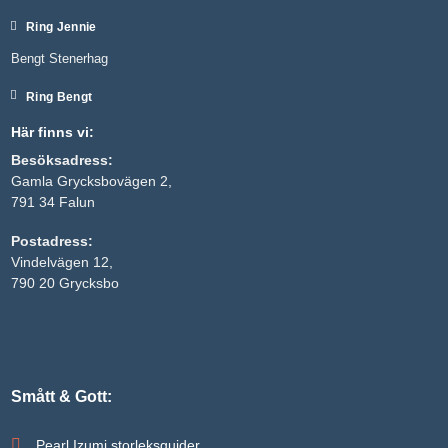
Ring Jennie
Bengt Stenerhag
Ring Bengt
Här finns vi:
Besöksadress:
Gamla Grycksbovägen 2,
791 34 Falun
Postadress:
Nödvändiga
Vindelvägen 12,
Dessa kakor
790 20 Grycksbo
går inte att
välja bort. De
behövs för
att hemsidan
över huvud
taget ska
fungera.
Smått & Gott:
Pearl Izumi storleksguider
Statistik