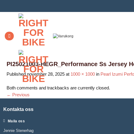
Skip
to
content
PI25021003-HEGR_Performance Ss Jersey 
Published
november 28, 2025
at
1000 × 1000
in
Pearl Izumi Perf
Both comments and trackbacks are currently closed.
←
Previous
Kontakta oss
Maila oss
Jennie Stenerhag