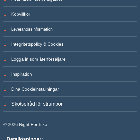
För att vi
ska kunna
Köpvillkor
förbättra
hemsidans
funktionalitet
Leverantörsinformation
och
uppbyggnad,
baserat på
Integritetspolicy & Cookies
hur
hemsidan
används.
Logga in som återförsäljare
Inspiration
Upplevelse
För att vår
hemsida ska
Dina Cookieinställningar
prestera så
bra som
möjligt under
Skötselråd för strumpor
ditt besök.
Om du
nekar de här
kakorna
© 2026 Right For Bike
kommer
viss
funktionalitet
Betallösningar: