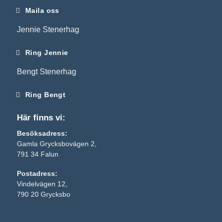
Maila oss
Jennie Stenerhag
Ring Jennie
Bengt Stenerhag
Ring Bengt
Här finns vi:
Besöksadress:
Gamla Grycksbovägen 2,
791 34 Falun
Postadress:
Nödvändiga
Vindelvägen 12,
Dessa kakor
790 20 Grycksbo
går inte att
välja bort. De