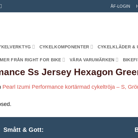
ÅF-LOGIN
YKELVERKTYG
CYKELKOMPONENTER
CYKELKLÄDER & 
MER FRÅN RIGHT FOR BIKE
VÅRA VARUMÄRKEN
BIKEFI
ance Ss Jersey Hexagon Green
n
Pearl Izumi Performance kortärmad cykeltröja – S, Grö
osed.
Smått & Gott:
B