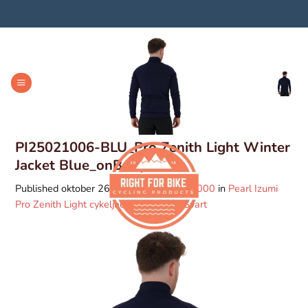
Skip
to
content
PI25021006-BLU_Pro Zenith Light Winter
Jacket Blue_onBody 4
Published
oktober 26, 2025
at
1000 × 1000
in
Pearl Izumi
Pro Zenith Light cykeljacka vinter – S, Svart