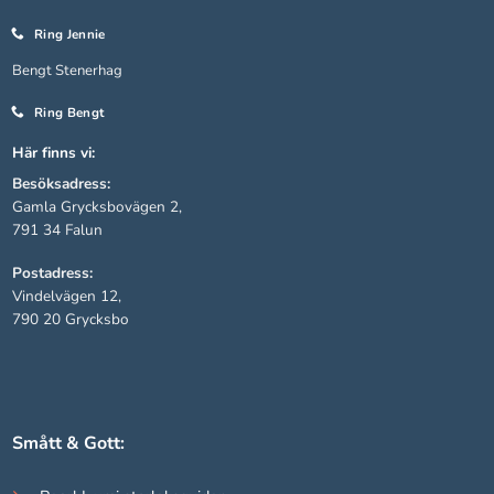
Ring Jennie
Statistik
Bengt Stenerhag
För att vi ska
kunna
Ring Bengt
förbättra
hemsidans
Här finns vi:
funktionalitet
Besöksadress:
och
Gamla Grycksbovägen 2,
uppbyggnad,
791 34 Falun
baserat på
hur hemsidan
Postadress:
används.
Vindelvägen 12,
790 20 Grycksbo
Upplevelse
För att vår
hemsida ska
prestera så
Smått & Gott:
bra som
möjligt under
ditt besök.