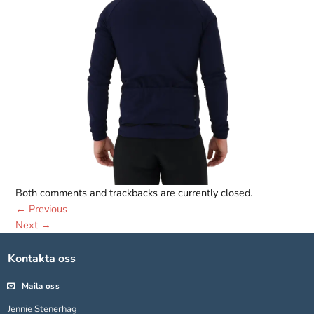
Nödvändiga
Both comments and trackbacks are currently closed.
Dessa kakor
går inte att
←
Previous
välja bort.
Next
→
De behövs
för att
Kontakta oss
hemsidan
över huvud
Maila oss
taget ska
fungera.
Jennie Stenerhag