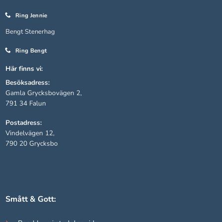
Ring Jennie
Statistik
Bengt Stenerhag
För att vi ska
kunna
Ring Bengt
förbättra
hemsidans
Här finns vi:
funktionalitet
Besöksadress:
och
Gamla Grycksbovägen 2,
uppbyggnad,
791 34 Falun
baserat på
hur hemsidan
Postadress:
används.
Vindelvägen 12,
790 20 Grycksbo
Upplevelse
För att vår
hemsida ska
prestera så
Smått & Gott:
bra som
möjligt under
ditt besök.