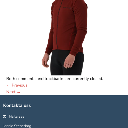
Nödvändiga
Both comments and trackbacks are currently closed.
Dessa kakor
går inte att
←
Previous
välja bort.
Next
→
De behövs
för att
Kontakta oss
hemsidan
över huvud
Maila oss
taget ska
fungera.
Jennie Stenerhag