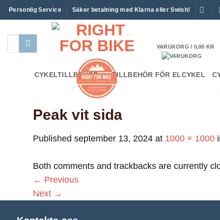
Skip
Personlig Service
Säker betalning med Klarna eller Swish!
to
content
Sök
VARUKORG /
0,00
KR
efter:
CYKELTILLBEHÖR
TILLBEHÖR FÖR ELCYKEL
C
Peak vit sida
Published
september 13, 2024
at
1000 × 1000
Both comments and trackbacks are currently cl
←
Previous
Next
→