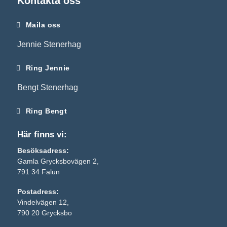
Kontakta oss
Maila oss
Jennie Stenerhag
Ring Jennie
Bengt Stenerhag
Ring Bengt
Här finns vi:
Besöksadress:
Gamla Grycksbovägen 2,
791 34 Falun
Nödvändiga
Postadress:
Dessa kakor
Vindelvägen 12,
går inte att
790 20 Grycksbo
välja bort. De