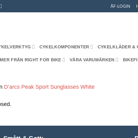
ÅF-LOGIN
YKELVERKTYG
CYKELKOMPONENTER
CYKELKLÄDER & 
MER FRÅN RIGHT FOR BIKE
VÅRA VARUMÄRKEN
BIKEFI
in
D’arcs Peak Sport Sunglasses White
osed.