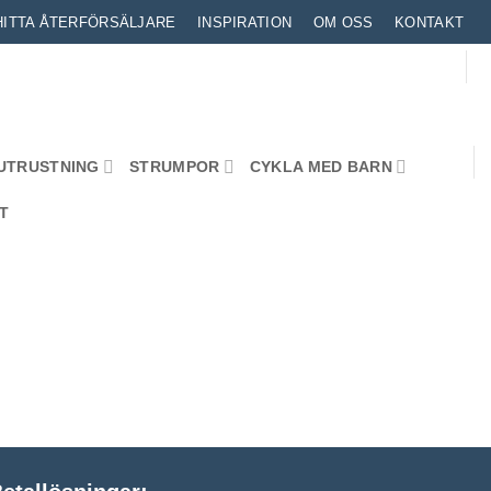
HITTA ÅTERFÖRSÄLJARE
INSPIRATION
OM OSS
KONTAKT
UTRUSTNING
STRUMPOR
CYKLA MED BARN
T