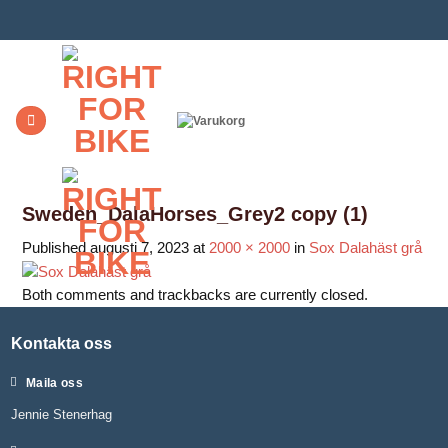
Skip
to
content
Sweden_DalaHorses_Grey2 copy (1)
Published
augusti 7, 2023
at
2000 × 2000
in
Sox Dalahäst grå
Both comments and trackbacks are currently closed.
Kontakta oss
Maila oss
Jennie Stenerhag