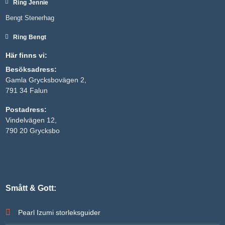
Ring Jennie
Bengt Stenerhag
Ring Bengt
Här finns vi:
Besöksadress:
Gamla Grycksbovägen 2,
791 34 Falun
Postadress:
Vindelvägen 12,
Nödvändiga
790 20 Grycksbo
Dessa kakor
går inte att
välja bort. De
behövs för
att hemsidan
över huvud
taget ska
Smått & Gott:
fungera.
Pearl Izumi storleksguider
Statistik