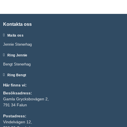
Kontakta oss
Maila oss
Jennie Stenerhag
Ring Jennie
Bengt Stenerhag
Nödvändiga
Ring Bengt
Dessa kakor
går inte att
Här finns vi:
välja bort. De
behövs för
Besöksadress:
att hemsidan
Gamla Grycksbovägen 2,
över huvud
taget ska
791 34 Falun
fungera.
Postadress:
Vindelvägen 12,
Statistik