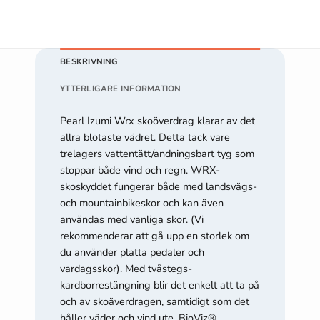
Om du nekar
de här
kakorna
kommer viss
BESKRIVNING
funktionalitet
att försvinna
YTTERLIGARE INFORMATION
från
hemsidan.
Pearl Izumi Wrx skoöverdrag klarar av det
allra blötaste vädret. Detta tack vare
trelagers vattentätt/andningsbart tyg som
Marknadsföring
stoppar både vind och regn. WRX-
Genom att dela
skoskyddet fungerar både med landsvägs-
med dig av dina
och mountainbikeskor och kan även
intressen och ditt
användas med vanliga skor. (Vi
beteende när du
surfar ökar du
rekommenderar att gå upp en storlek om
chansen att få se
du använder platta pedaler och
personligt
vardagsskor). Med tvåstegs-
anpassat
kardborrestängning blir det enkelt att ta på
innehåll och
och av skoäverdragen, samtidigt som det
erbjudanden.
håller väder och vind ute. BioViz®