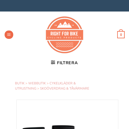
Skip
to
content
0
FILTRERA
BUTIK
>
WEBBUTIK
>
CYKELKLÄDER &
UTRUSTNING
>
SKOÖVERDRAG & TÅVÄRMARE