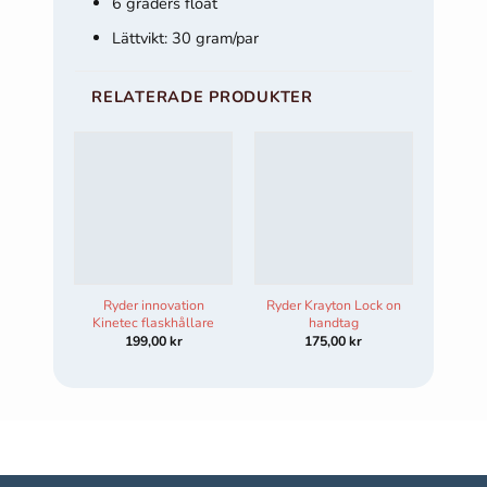
6 graders float
Om du nekar
Lättvikt: 30 gram/par
de här
kakorna
kommer viss
RELATERADE PRODUKTER
funktionalitet
att försvinna
från
hemsidan.
Marknadsföring
Genom att dela
med dig av dina
Ryder innovation
Ryder Krayton Lock on
Ryder
intressen och ditt
Kinetec flaskhållare
handtag
bar
beteende när du
199,00
kr
175,00
kr
surfar ökar du
chansen att få se
personligt
anpassat
innehåll och
erbjudanden.