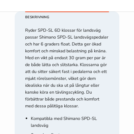
Statistik
BESKRIVNING
För att vi ska
kunna
Ryder SPD-SL 6D klossar för landsväg
förbättra
passar Shimano SPD-SL landsvägspedaler
hemsidans
och har 6 graders float. Detta ger ökad
funktionalitet
komfort och minskad belastning på knäna.
och
Med en vikt på endast 30 gram per par är
uppbyggnad,
de både lätta och slitstarka. Klossarna gör
baserat på
hur hemsidan
att du sitter säkert fast i pedalerna och ett
används.
mjukt rörelsemönster, vilket gör dem
idealiska när du ska ut på långtur eller
kanske köra en tävlingscykling. Du
Upplevelse
förbättrar både prestanda och komfort
För att vår
med dessa pålitliga klossar.
hemsida ska
prestera så
Kompatibla med Shimano SPD-SL
bra som
landsväg
möjligt under
ditt besök.