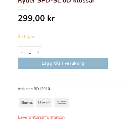
Ryder SPD-SL 6D klossar
299,00
kr
4 i lager
Ryder SPD-SL 6D klossar mängd
Lägg till i varukorg
Nödvändiga
Dessa kakor
Artikelnr:
RD12010
går inte att
välja bort.
Klarna
Swish
Bank
De behövs
(SE)
Transfer
för att
Leverantörsinformation
hemsidan
över huvud
taget ska
fungera.