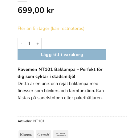
699,00
kr
Statistik
För att vi ska
Fler än 5 i lager (kan restnoteras)
kunna
förbättra
Ravemen NT101 Baklampa med blinkers mängd
hemsidans
funktionalitet
Lägg till i varukorg
och
uppbyggnad,
baserat på
Ravemen NT101 Baklampa – Perfekt för
hur hemsidan
dig som cyklar i stadsmiljö!
används.
Detta är en unik och rejäl baklampa med
finesser som blinkers och larmfunktion. Kan
fästas på sadelstolpen eller pakethållaren.
Upplevelse
För att vår
hemsida ska
prestera så
Artikelnr:
NT101
bra som
möjligt under
Klarna
Swish
Bank
ditt besök.