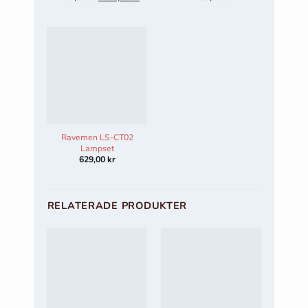
ursprungliga
nuvarande
priset
priset
var:
är:
4429,00 kr.
4000,00 kr.
Ravemen LS-CT02
Lampset
629,00
kr
RELATERADE PRODUKTER