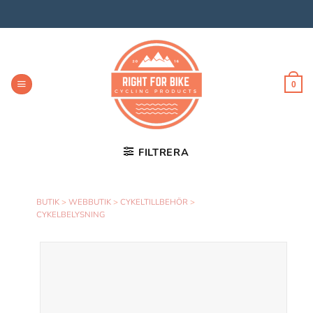
Skip
to
content
0
FILTRERA
BUTIK
>
WEBBUTIK
>
CYKELTILLBEHÖR
>
CYKELBELYSNING