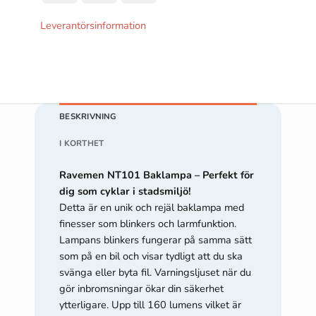
(SE)
Transfer
Om du nekar
Leverantörsinformation
de här
kakorna
kommer viss
funktionalitet
att försvinna
från
hemsidan.
BESKRIVNING
I KORTHET
Marknadsföring
Ravemen NT101 Baklampa – Perfekt för
Genom att dela
med dig av dina
dig som cyklar i stadsmiljö!
intressen och ditt
Detta är en unik och rejäl baklampa med
beteende när du
finesser som blinkers och larmfunktion.
surfar ökar du
Lampans blinkers fungerar på samma sätt
chansen att få se
som på en bil och visar tydligt att du ska
personligt
svänga eller byta fil. Varningsljuset när du
anpassat
gör inbromsningar ökar din säkerhet
innehåll och
erbjudanden.
ytterligare. Upp till 160 lumens vilket är