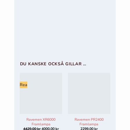
DU KANSKE OCKSÅ GILLAR …
Rea
Ravemen XR6000
Ravemen PR2400
Framlampa
Framlampa
Det
Det
4429,00
kr
4000,00
kr
2299,00
kr