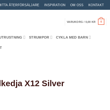
HITTA ÅTERFÖRSÄLJARE
INSPIRATION
OM OSS
KONTAKT
0
VARUKORG /
0,00
KR
UTRUSTNING
STRUMPOR
CYKLA MED BARN
T
kedja X12 Silver