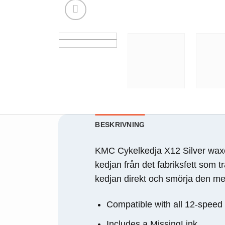
behövs för att
hemsidan
över huvud
taget ska
fungera.
Statistik
För att vi ska
kunna
förbättra
hemsidans
BESKRIVNING
funktionalitet
och
KMC Cykelkedja X12 Silver waxed
uppbyggnad,
kedjan från det fabriksfett som
baserat på
hur
kedjan direkt och smörja den m
hemsidan
används.
Compatible with all 12-speed
Includes a MissingLink