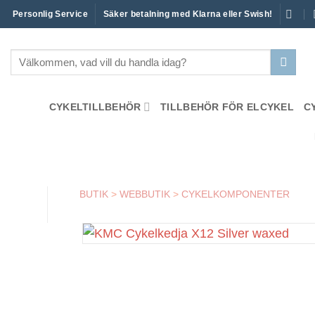
Skip
Personlig Service
Säker betalning med Klarna eller Swish!
to
content
Sök
efter:
CYKELTILLBEHÖR
TILLBEHÖR FÖR ELCYKEL
C
BUTIK
>
WEBBUTIK
>
CYKELKOMPONENTER