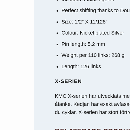
Upplevelse
För att vår
Perfect shifting thanks to Do
hemsida ska
Size: 1/2″ X 11/128″
prestera så
bra som
Colour: Nickel plated Silver
möjligt
under ditt
Pin length: 5.2 mm
besök. Om
du nekar de
Weight per 110 links: 268 g
här kakorna
kommer viss
Length: 126 links
funktionalitet
att försvinna
X-SERIEN
från
hemsidan.
KMC X-serien har utvecklats m
åtanke. Kedjan har exakt avfasade
Marknadsföring
du cyklar. X-serien har stort för
Genom att dela
med dig av dina
intressen och ditt