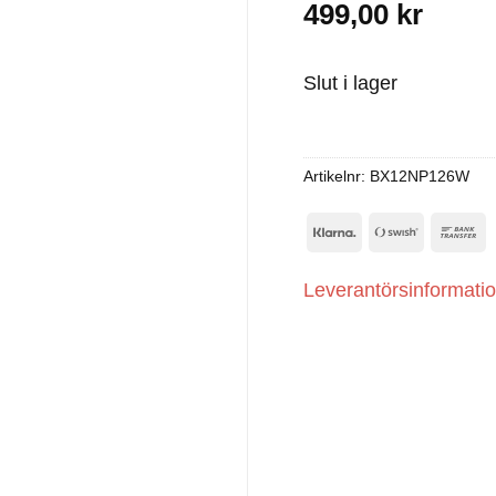
499,00
kr
Slut i lager
Artikelnr:
BX12NP126W
Klarna
Swish
B
(SE)
T
Leverantörsinformati