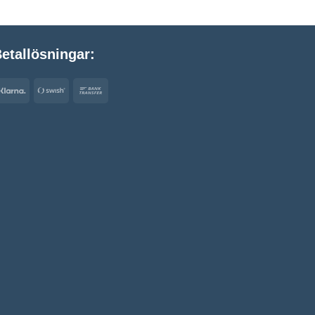
etallösningar:
Klarna
Swish
Bank
(SE)
Transfer