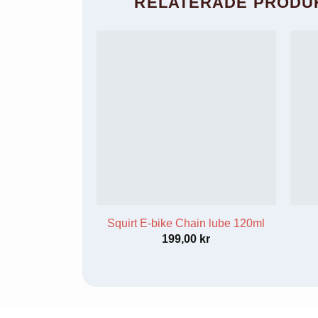
RELATERADE PRODU
beteende när du
surfar ökar du
chansen att få se
personligt
anpassat
innehåll och
erbjudanden.
Squirt E-bike Chain lube 120ml
199,00
kr