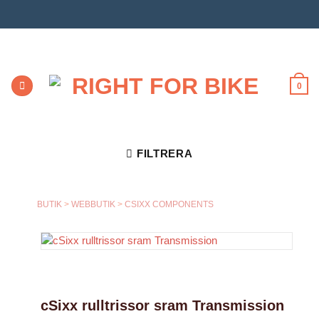
Skip
to
content
0
FILTRERA
BUTIK
>
WEBBUTIK
>
CSIXX COMPONENTS
cSixx rulltrissor sram Transmission