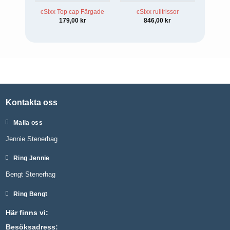
cSixx Top cap Färgade
cSixx rulltrissor
cSixx
179,00
kr
846,00
kr
Kontakta oss
Maila oss
Jennie Stenerhag
Ring Jennie
Bengt Stenerhag
Ring Bengt
Här finns vi:
Besöksadress: