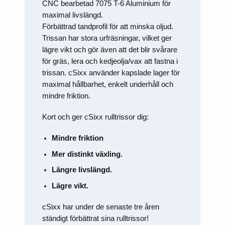
att försvinna
CNC bearbetad 7075 T-6 Aluminium för
från
maximal livslängd.
hemsidan.
Förbättrad tandprofil för att minska oljud.
Trissan har stora urfräsningar, vilket ger
Marknadsföring
lägre vikt och gör även att det blir svårare
Genom att dela
för gräs, lera och kedjeolja/vax att fastna i
med dig av dina
trissan. cSixx använder kapslade lager för
intressen och ditt
beteende när du
maximal hållbarhet, enkelt underhåll och
surfar ökar du
mindre friktion.
chansen att få se
personligt
anpassat innehåll
Kort och ger cSixx rulltrissor dig:
och erbjudanden.
Mindre friktion
Mer distinkt växling.
Längre livslängd.
Lägre vikt.
cSixx har under de senaste tre åren
ständigt förbättrat sina rulltrissor!