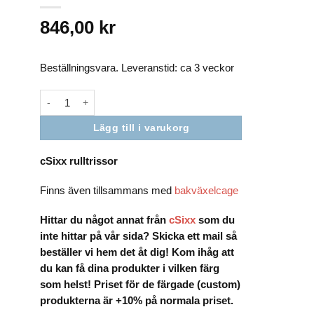
846,00
kr
Beställningsvara. Leveranstid: ca 3 veckor
cSixx rulltrissor sram Transmission mängd
Lägg till i varukorg
cSixx rulltrissor
Nödvändiga
Dessa kakor
Finns även tillsammans med
bakväxelcage
går inte att
välja bort. De
Hittar du något annat från
cSixx
som du
behövs för
att hemsidan
inte hittar på vår sida? Skicka ett mail så
över huvud
beställer vi hem det åt dig! Kom ihåg att
taget ska
du kan få dina produkter i vilken färg
fungera.
som helst! Priset för de färgade (custom)
produkterna är +10% på normala priset.
Statistik