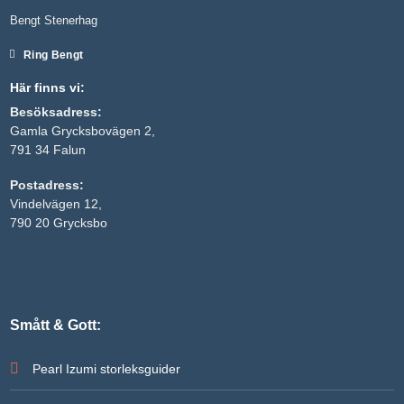
För att vi
Bengt Stenerhag
ska kunna
förbättra
Ring Bengt
hemsidans
funktionalitet
och
Här finns vi:
uppbyggnad,
Besöksadress:
baserat på
hur
Gamla Grycksbovägen 2,
hemsidan
791 34 Falun
används.
Postadress:
Vindelvägen 12,
Upplevelse
790 20 Grycksbo
För att vår
hemsida ska
prestera så
bra som
möjligt under
ditt besök.
Om du
Smått & Gott:
nekar de här
kakorna
kommer
Pearl Izumi storleksguider
viss
funktionalitet