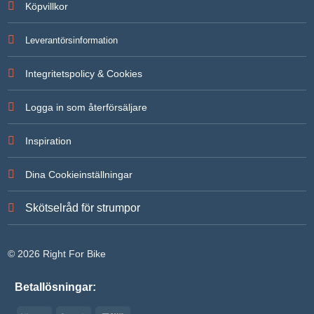
att försvinna
Köpvillkor
från
hemsidan.
Leverantörsinformation
Marknadsföring
Integritetspolicy & Cookies
Genom att dela
med dig av dina
intressen och ditt
Logga in som återförsäljare
beteende när du
surfar ökar du
chansen att få se
Inspiration
personligt
anpassat innehåll
och erbjudanden.
Dina Cookieinställningar
Skötselråd för strumpor
© 2026 Right For Bike
Betallösningar: