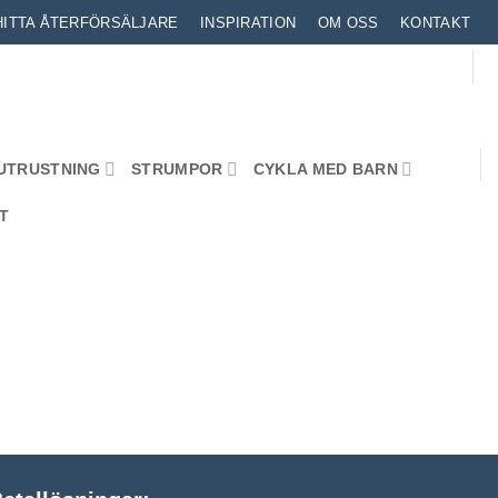
HITTA ÅTERFÖRSÄLJARE
INSPIRATION
OM OSS
KONTAKT
UTRUSTNING
STRUMPOR
CYKLA MED BARN
T