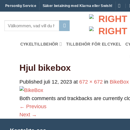
Skip
Personlig Service
Säker betalning med Klarna eller Swish!
to
content
Sök
efter:
CYKELTILLBEHÖR
TILLBEHÖR FÖR ELCYKEL
C
Hjul bikebox
Published
juli 12, 2023
at
672 × 672
in
BikeBox
Both comments and trackbacks are currently cl
←
Previous
Next
→