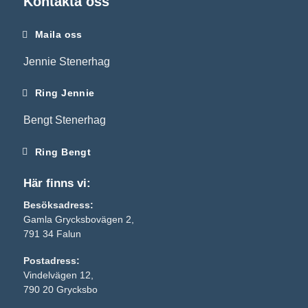
Kontakta oss
Maila oss
Jennie Stenerhag
Ring Jennie
Bengt Stenerhag
Ring Bengt
Här finns vi:
Besöksadress:
Gamla Grycksbovägen 2,
791 34 Falun
Nödvändiga
Postadress:
Dessa kakor
Vindelvägen 12,
går inte att
790 20 Grycksbo
välja bort. De