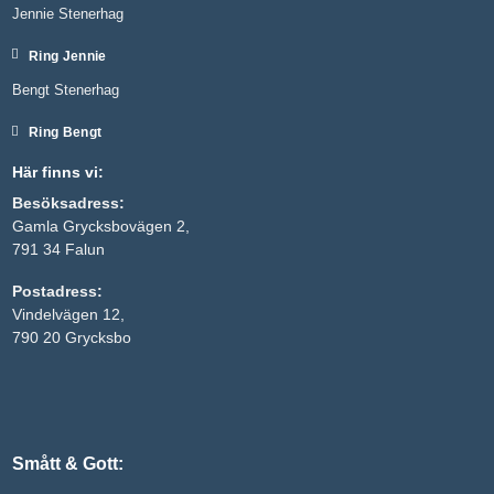
Jennie Stenerhag
Ring Jennie
Bengt Stenerhag
Ring Bengt
Här finns vi:
Besöksadress:
Gamla Grycksbovägen 2,
791 34 Falun
Nödvändiga
Postadress:
Dessa kakor
Vindelvägen 12,
går inte att
välja bort. De
790 20 Grycksbo
behövs för
att hemsidan
över huvud
taget ska
fungera.
Smått & Gott:
Statistik