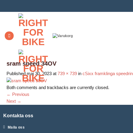
Skip
to
content
sram speed 34OV
Published
maj 30, 2023
at
739 × 739
in
cSixx framklinga speedri
Both comments and trackbacks are currently closed.
←
Previous
Next
→
Kontakta oss
Maila oss