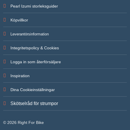
För att vi
Pearl Izumi storleksguider
ska kunna
förbättra
hemsidans
Köpvillkor
funktionalitet
och
uppbyggnad,
Leverantörsinformation
baserat på
hur
hemsidan
Integritetspolicy & Cookies
används.
Logga in som återförsäljare
Upplevelse
För att vår
Inspiration
hemsida ska
prestera så
bra som
Dina Cookieinställningar
möjligt under
ditt besök.
Om du
Skötselråd för strumpor
nekar de här
kakorna
kommer
viss
© 2026 Right For Bike
funktionalitet