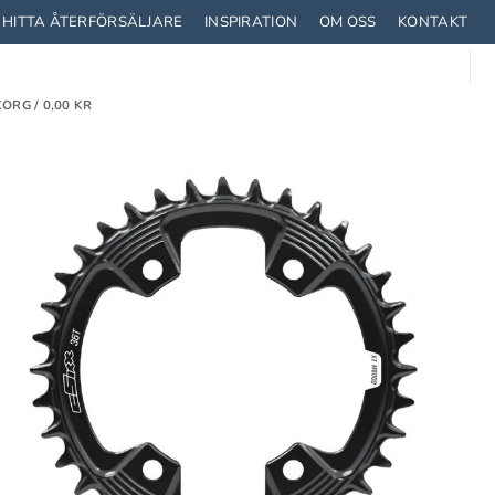
HITTA ÅTERFÖRSÄLJARE
INSPIRATION
OM OSS
KONTAKT
ORG /
0,00
KR
TRUSTNING
STRUMPOR
CYKLA MED BARN
T