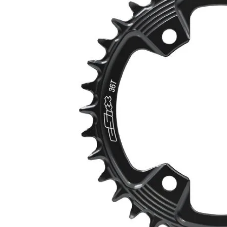
Nödvändiga
Dessa kakor
går inte att
välja bort.