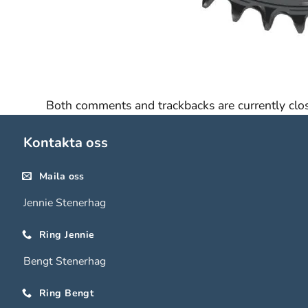
De behövs
för att
hemsidan
över huvud
taget ska
fungera.
Both comments and trackbacks are currently clo
Kontakta oss
Statistik
För att vi ska
Maila oss
kunna
förbättra
Jennie Stenerhag
hemsidans
funktionalitet
Ring Jennie
och
Bengt Stenerhag
uppbyggnad,
baserat på
Ring Bengt
hur