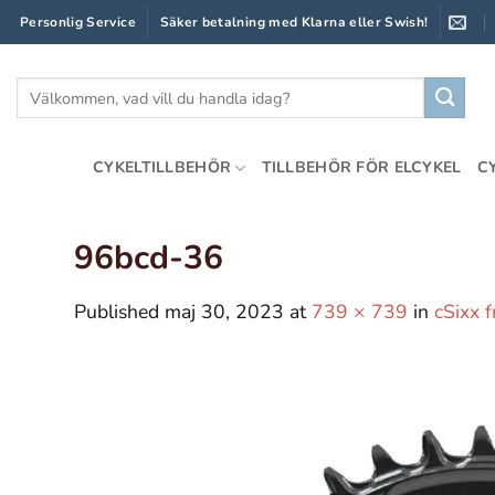
Skip
Personlig Service
Säker betalning med Klarna eller Swish!
to
content
Sök
efter:
CYKELTILLBEHÖR
TILLBEHÖR FÖR ELCYKEL
C
96bcd-36
Published
maj 30, 2023
at
739 × 739
in
cSixx 