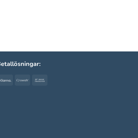
etallösningar:
Klarna
Swish
Bank
(SE)
Transfer