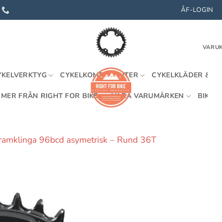
ÅF-LOGIN
VARUK
YKELVERKTYG
CYKELKOMPONENTER
CYKELKLÄDER & U
MER FRÅN RIGHT FOR BIKE
VÅRA VARUMÄRKEN
BIKEFI
framklinga 96bcd asymetrisk – Rund 36T