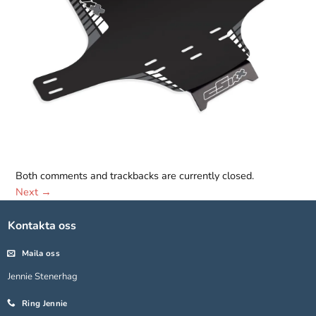
Both comments and trackbacks are currently closed.
Nödvändiga
Next
→
Dessa kakor
går inte att
välja bort.
Kontakta oss
De behövs
för att
Maila oss
hemsidan
Jennie Stenerhag
över huvud
taget ska
Ring Jennie
fungera.