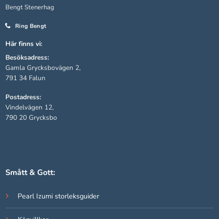
Bengt Stenerhag
Ring Bengt
Statistik
För att vi ska
Här finns vi:
kunna
Besöksadress:
förbättra
hemsidans
Gamla Grycksbovägen 2,
funktionalitet
791 34 Falun
och
Postadress:
uppbyggnad,
baserat på
Vindelvägen 12,
hur hemsidan
790 20 Grycksbo
används.
Upplevelse
För att vår
Smått & Gott:
hemsida ska
prestera så
Pearl Izumi storleksguider
bra som
möjligt under
ditt besök.