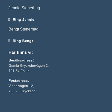
Jennie Stenerhag
Ring Jennie
Bengt Stenerhag
Ring Bengt
Här finns vi:
Besöksadress:
Gamla Grycksbovägen 2,
791 34 Falun
Postadress:
Vindelvägen 12,
790 20 Grycksbo
Nödvändiga
Dessa kakor
går inte att
välja bort. De