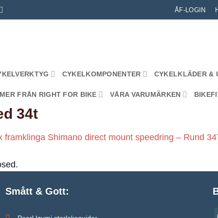
ÅF-LOGIN
YKELVERKTYG
CYKELKOMPONENTER
CYKELKLÄDER & 
MER FRÅN RIGHT FOR BIKE
VÅRA VARUMÄRKEN
BIKEFI
ed 34t
x framklinga Shimano direct mount speedring – Rund 34
osed.
Smått & Gott:
B
Pearl Izumi storleksguider