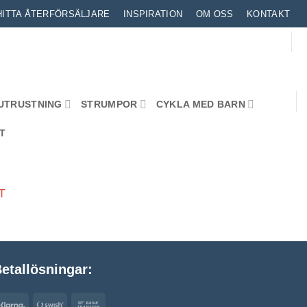
HITTA ÅTERFÖRSÄLJARE
INSPIRATION
OM OSS
KONTAKT
UTRUSTNING
STRUMPOR
CYKLA MED BARN
T
T
etallösningar:
Klarna
Swish
Bank