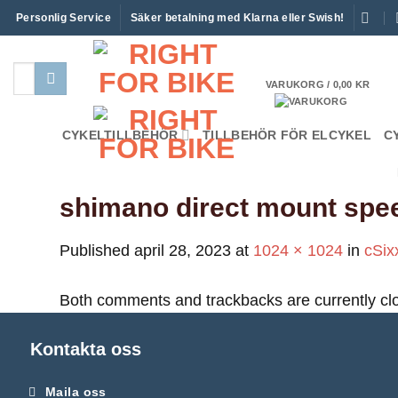
Skip
Personlig Service
Säker betalning med Klarna eller Swish!
to
content
Sök
VARUKORG /
0,00
KR
efter:
CYKELTILLBEHÖR
TILLBEHÖR FÖR ELCYKEL
C
shimano direct mount spe
Published
april 28, 2023
at
1024 × 1024
in
cSix
Both comments and trackbacks are currently cl
Kontakta oss
Maila oss