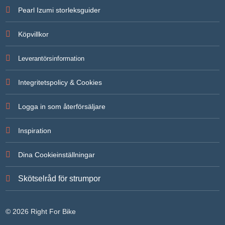
För att vi
Pearl Izumi storleksguider
ska kunna
förbättra
hemsidans
Köpvillkor
funktionalitet
och
uppbyggnad,
Leverantörsinformation
baserat på
hur
hemsidan
Integritetspolicy & Cookies
används.
Logga in som återförsäljare
Upplevelse
För att vår
Inspiration
hemsida ska
prestera så
bra som
Dina Cookieinställningar
möjligt under
ditt besök.
Om du
Skötselråd för strumpor
nekar de här
kakorna
kommer
viss
© 2026 Right For Bike
funktionalitet