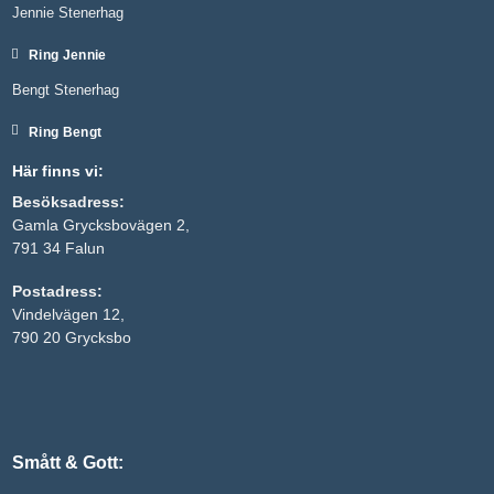
Jennie Stenerhag
Ring Jennie
Bengt Stenerhag
Ring Bengt
Här finns vi:
Besöksadress:
Gamla Grycksbovägen 2,
791 34 Falun
Nödvändiga
Postadress:
Dessa kakor
Vindelvägen 12,
går inte att
välja bort. De
790 20 Grycksbo
behövs för
att hemsidan
över huvud
taget ska
fungera.
Smått & Gott:
Statistik