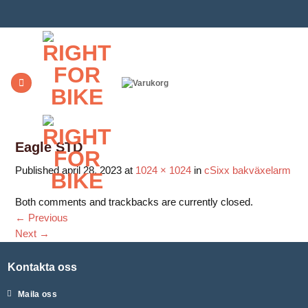
Skip
to
content
Eagle STD
Published
april 28, 2023
at
1024 × 1024
in
cSixx bakväxelarm
Both comments and trackbacks are currently closed.
←
Previous
Next
→
Kontakta oss
Maila oss