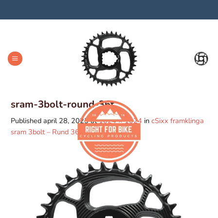
Skip
to
content
sram-3bolt-round-36t
Published
april 28, 2023
at
1024 × 1024
in
cSixx framklinga
sram 3bolt – Rund 36T, 3 mm