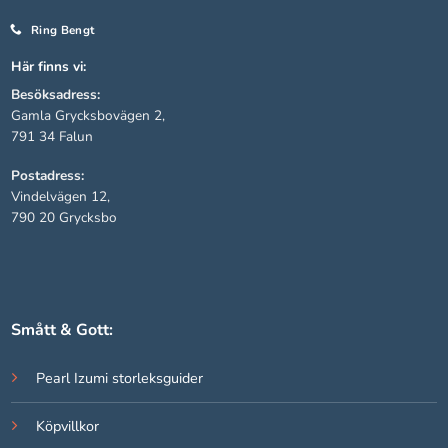
Ring Bengt
Statistik
Här finns vi:
För att vi ska
Besöksadress:
kunna
Gamla Grycksbovägen 2,
förbättra
791 34 Falun
hemsidans
funktionalitet
Postadress:
och
Vindelvägen 12,
uppbyggnad,
790 20 Grycksbo
baserat på
hur hemsidan
används.
Upplevelse
Smått & Gott:
För att vår
hemsida ska
Pearl Izumi storleksguider
prestera så
bra som
Köpvillkor
möjligt under
ditt besök.