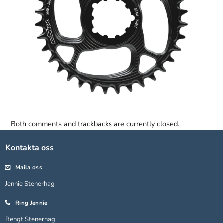
Both comments and trackbacks are currently closed.
Nödvändiga
Dessa kakor
Kontakta oss
går inte att
välja bort.
De behövs
Maila oss
för att
Jennie Stenerhag
hemsidan
över huvud
Ring Jennie
taget ska
fungera.
Bengt Stenerhag