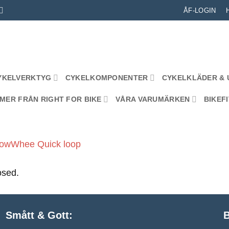
ÅF-LOGIN
YKELVERKTYG
CYKELKOMPONENTER
CYKELKLÄDER & 
MER FRÅN RIGHT FOR BIKE
VÅRA VARUMÄRKEN
BIKEFI
owWhee Quick loop
osed.
Smått & Gott:
B