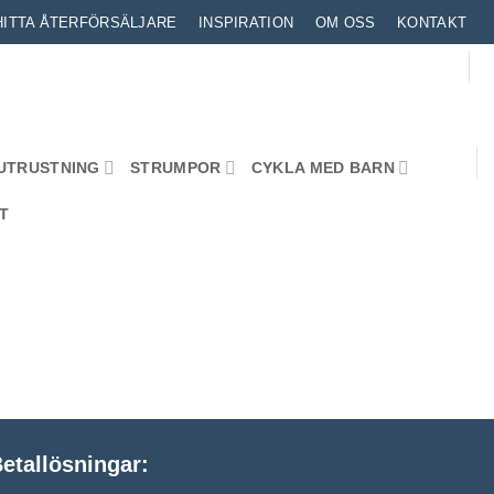
HITTA ÅTERFÖRSÄLJARE
INSPIRATION
OM OSS
KONTAKT
UTRUSTNING
STRUMPOR
CYKLA MED BARN
T
etallösningar: