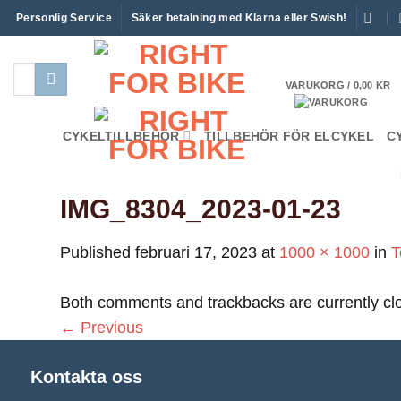
Skip
Personlig Service
Säker betalning med Klarna eller Swish!
to
content
Sök
VARUKORG /
0,00
KR
efter:
CYKELTILLBEHÖR
TILLBEHÖR FÖR ELCYKEL
C
IMG_8304_2023-01-23
Published
februari 17, 2023
at
1000 × 1000
in
T
Both comments and trackbacks are currently cl
←
Previous
Kontakta oss