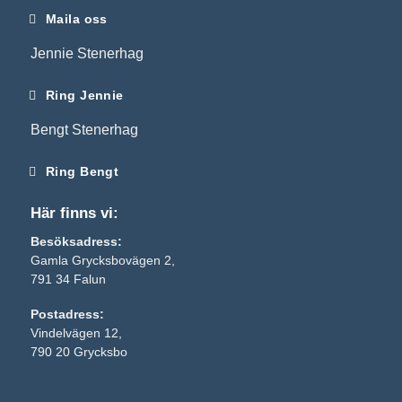
Maila oss
Jennie Stenerhag
Ring Jennie
Bengt Stenerhag
Ring Bengt
Här finns vi:
Besöksadress:
Gamla Grycksbovägen 2,
791 34 Falun
Postadress:
Nödvändiga
Vindelvägen 12,
Dessa kakor
790 20 Grycksbo
går inte att
välja bort. De